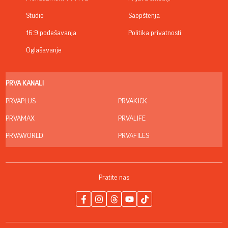
Studio
Saopštenja
16:9 podešavanja
Politika privatnosti
Oglašavanje
PRVA KANALI
PRVAPLUS
PRVAKICK
PRVAMAX
PRVALIFE
PRVAWORLD
PRVAFILES
Pratite nas