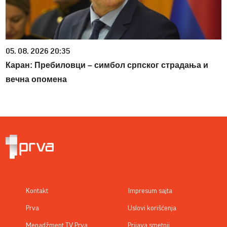
05. 08. 2026 20:35
Каран: Пребиловци – симбол српског страдања и
вечна опомена
Kontakt
Impresum sajta
Prva
Uslovi korišćenja
Menadžment TV Prva
Prijava smetnji