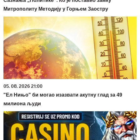
Сазнања „Политике”: Ко је поставио замку
Митрополиту Методију у Горњем Заостру
05. 08. 2026 21:00
"Ел Нињо" би могао изазвати акутну глад за 49
милиона људи