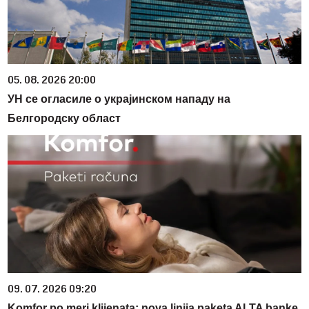
05. 08. 2026 20:00
УН се огласиле о украјинском нападу на
Белгородску област
09. 07. 2026 09:20
Komfor po meri klijenata: nova linija paketa ALTA banke