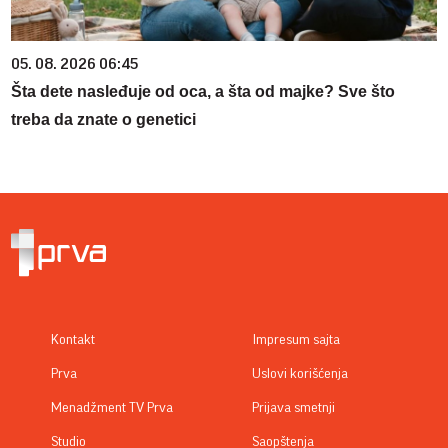
05. 08. 2026 06:45
Šta dete nasleđuje od oca, a šta od majke? Sve što
treba da znate o genetici
Kontakt
Impresum sajta
Prva
Uslovi korišćenja
Menadžment TV Prva
Prijava smetnji
Studio
Saopštenja