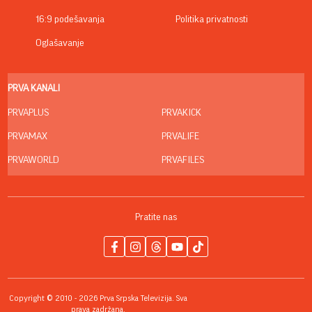
16:9 podešavanja
Politika privatnosti
Oglašavanje
PRVA KANALI
PRVAPLUS
PRVAKICK
PRVAMAX
PRVALIFE
PRVAWORLD
PRVAFILES
Pratite nas
Copyright © 2010 - 2026 Prva Srpska Televizija. Sva
prava zadržana.