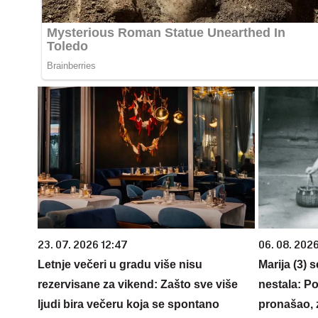
23. 07. 2026 12:47
06. 08. 202
Letnje večeri u gradu više nisu
Marija (3) 
rezervisane za vikend: Zašto sve više
nestala: Po
ljudi bira večeru koja se spontano
pronašao, 