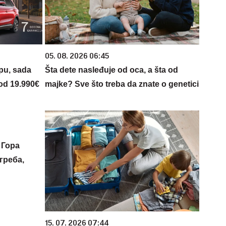
05. 08. 2026 06:45
opu, sada
Šta dete nasleđuje od oca, a šta od
 od 19.990€
majke? Sve što treba da znate o genetici
 Гора
греба,
15. 07. 2026 07:44