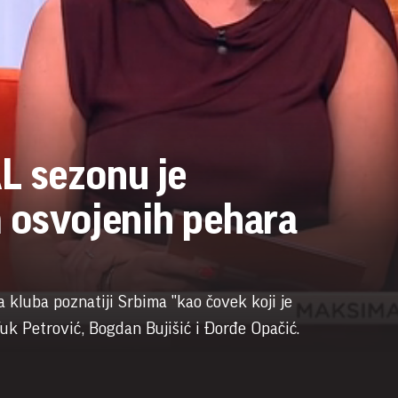
L sezonu je
 osvojenih pehara
a kluba poznatiji Srbima "kao čovek koji je
Vuk Petrović, Bogdan Bujišić i Ðorđe Opačić.