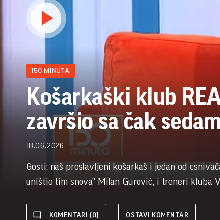
150 MINUTA
Košarkaški klub REA
završio sa čak sedam
18.06.2026.
Gosti: naš proslavljeni košarkaš i jedan od osnivač
uništio tim snova" Milan Gurović, i treneri kluba 
KOMENTARI (0)
OSTAVI KOMENTAR