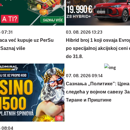
6 07:31
03. 08. 2026 13:23
aca već kupuje uz PerSu
Hibrid broj 1 koji osvaja Evr
? Saznaj više
po specijalnoj akcijskoj ceni
do 31.8.
07. 08. 2026 09:14
Сазнања „Политике”: Црна
следећа у војном савезу За
Тиране и Приштине
6 08:04