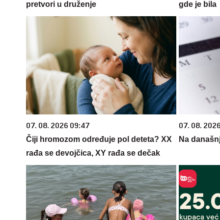
pretvori u druženje
gde je bila
07. 08. 2026 09:47
07. 08. 202
Čiji hromozom određuje pol deteta? XX
Na današnj
rađa se devojčica, XY rađa se dečak