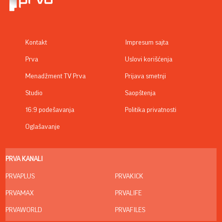
Kontakt
Impresum sajta
Prva
Uslovi korišćenja
Menadžment TV Prva
Prijava smetnji
Studio
Saopštenja
16:9 podešavanja
Politika privatnosti
Oglašavanje
PRVA KANALI
PRVAPLUS
PRVAKICK
PRVAMAX
PRVALIFE
PRVAWORLD
PRVAFILES