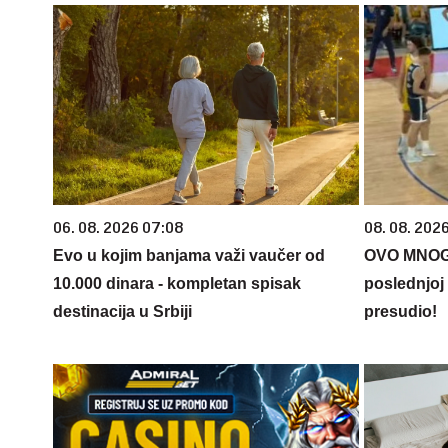
06. 08. 2026 07:08
08. 08. 202
Evo u kojim banjama važi vaučer od
OVO MNOGO 
10.000 dinara - kompletan spisak
poslednjoj 
destinacija u Srbiji
presudio!