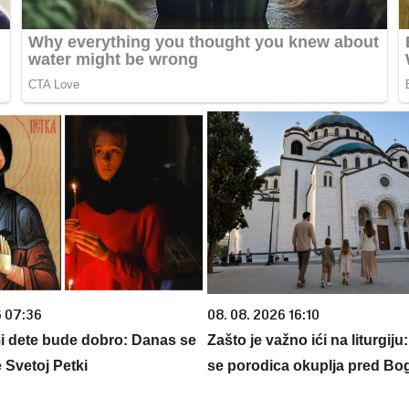
6 07:36
08. 08. 2026 16:10
 dete bude dobro: Danas se
Zašto je važno ići na liturgij
 Svetoj Petki
se porodica okuplja pred B