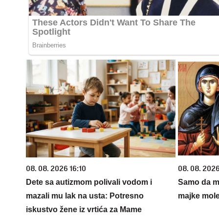
08. 08. 2026 16:10
08. 08. 202
Dete sa autizmom polivali vodom i
Samo da mi
mazali mu lak na usta: Potresno
majke mole
iskustvo žene iz vrtića za Mame