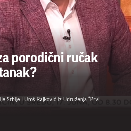
a porodični ručak
stanak?
ije Srbije i Uroš Rajković iz Udruženja “Prvi