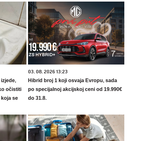
03. 08. 2026 13:23
izjede,
Hibrid broj 1 koji osvaja Evropu, sada
o očistiti
po specijalnoj akcijskoj ceni od 19.990€
 koja se
do 31.8.