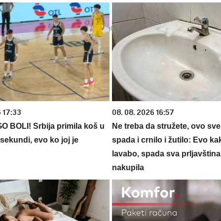
6 17:33
08. 08. 2026 16:57
BOLI! Srbija primila koš u
Ne treba da stružete, ovo sve 
sekundi, evo ko joj je
spada i crnilo i žutilo: Evo kak
lavabo, spada sva prljavština
nakupila