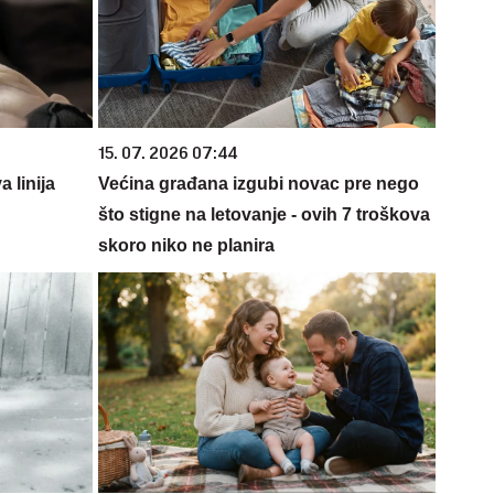
15. 07. 2026 07:44
 linija
Većina građana izgubi novac pre nego
što stigne na letovanje - ovih 7 troškova
skoro niko ne planira