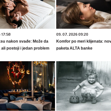
 17:58
09. 07. 2026 09:20
eksu nakon svađe: Može da
Komfor po meri klijenata: nova
 ali postoji i jedan problem
paketa ALTA banke