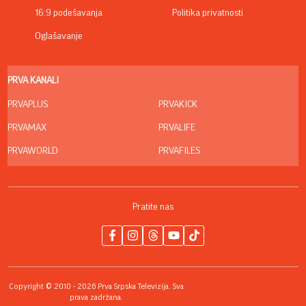
16:9 podešavanja
Politika privatnosti
Oglašavanje
PRVA KANALI
PRVAPLUS
PRVAKICK
PRVAMAX
PRVALIFE
PRVAWORLD
PRVAFILES
Pratite nas
Copyright © 2010 - 2026 Prva Srpska Televizija. Sva
prava zadržana.