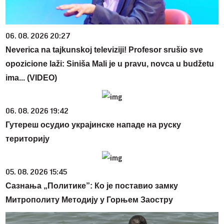
06. 08. 2026 20:27
Neverica na tajkunskoj televiziji! Profesor srušio sve
opozicione laži: Siniša Mali je u pravu, novca u budžetu
ima... (VIDEO)
06. 08. 2026 19:42
Гутереш осудио украјинске нападе на руску
територију
05. 08. 2026 15:45
Сазнања „Политике”: Ко је поставио замку
Митрополиту Методију у Горњем Заостру