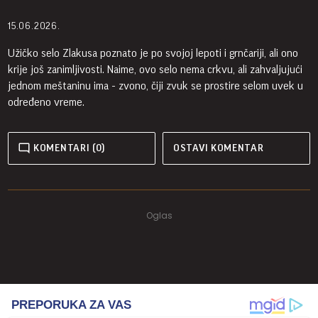
15.06.2026.
Užičko selo Zlakusa poznato je po svojoj lepoti i grnčariji, ali ono
krije još zanimljivosti. Naime, ovo selo nema crkvu, ali zahvaljujući
jednom meštaninu ima - zvono, čiji zvuk se prostire selom uvek u
određeno vreme.
KOMENTARI (0)
OSTAVI KOMENTAR