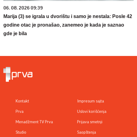
06. 08. 2026 09:39
Marija (3) se igrala u dvorištu i samo je nestala: Posle 42
godine otac je pronašao, zanemeo je kada je saznao
gde je bila
Kontakt
Impresum sajta
Prva
Uslovi korišćenja
Menadžment TV Prva
Prijava smetnji
Studio
Saopštenja