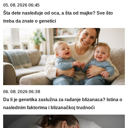
05. 08. 2026 06:45
Šta dete nasleđuje od oca, a šta od majke? Sve što
treba da znate o genetici
06. 08. 2026 06:38
Da li je genetika zaslužna za rađanje blizanaca? Istina o
naslednim faktorima i blizanačkoj trudnoći