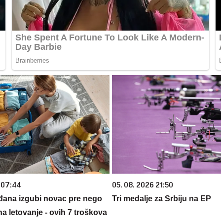
 07:44
05. 08. 2026 21:50
đana izgubi novac pre nego
Tri medalje za Srbiju na EP
na letovanje - ovih 7 troškova