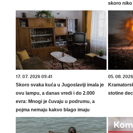
skoro niko 
17. 07. 2026 09:41
05. 08. 202
Skoro svaka kuća u Jugoslaviji imala je
Kramators
ovu lampu, a danas vredi i do 2.000
stotine de
evra: Mnogi je čuvaju u podrumu, a
pojma nemaju kakvo blago imaju