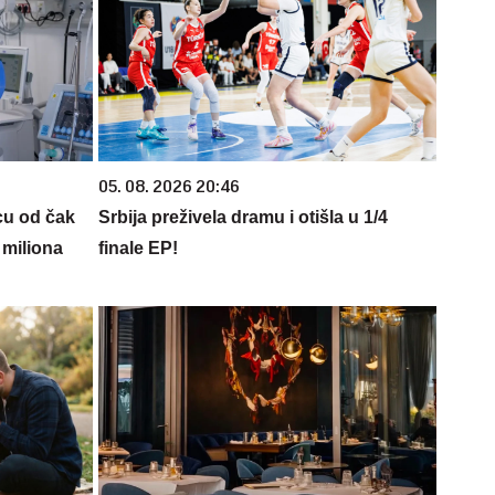
05. 08. 2026 20:46
cu od čak
Srbija preživela dramu i otišla u 1/4
 miliona
finale EP!