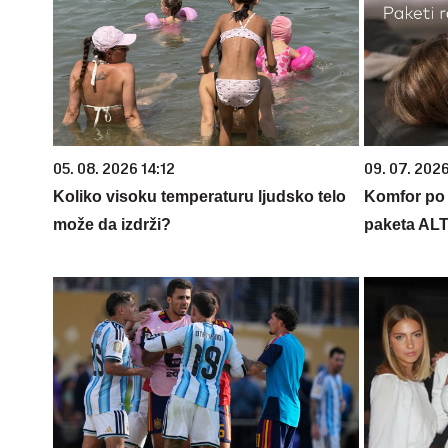
05. 08. 2026 14:12
09. 07. 202
Koliko visoku temperaturu ljudsko telo
Komfor po m
može da izdrži?
paketa AL