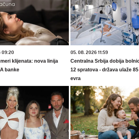
6 09:20
05. 08. 2026 11:59
eri klijenata: nova linija
Centralna Srbija dobija bolni
TA banke
12 spratova - država ulaže 85
evra