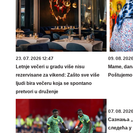
23. 07. 2026 12:47
09. 08. 202
Letnje večeri u gradu više nisu
Mame, dana
rezervisane za vikend: Zašto sve više
Poštujemo 
ljudi bira večeru koja se spontano
pretvori u druženje
07. 08. 2026
Сазнања „
следећа у 