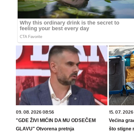
09. 08. 2026 08:56
15. 07. 2026
"GDE ŽIVI MIĆIN DA MU ODSEČEM
Većina gra
GLAVU" Otvorena pretnja
što stigne 