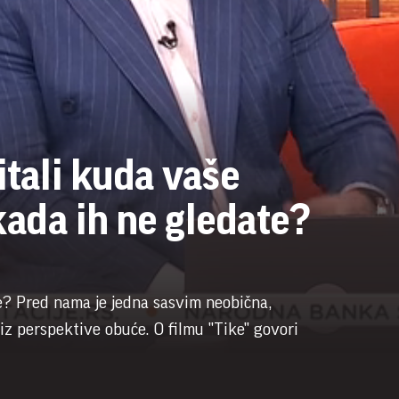
itali kuda vaše
 kada ih ne gledate?
e? Pred nama je jedna sasvim neobična,
 iz perspektive obuće. O filmu "Tike" govori