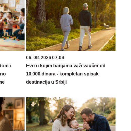
06. 08. 2026 07:08
dom i
Evo u kojim banjama važi vaučer od
sno
10.000 dinara - kompletan spisak
ame
destinacija u Srbiji