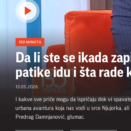
150 MINUTA
Da li ste se ikada zap
patike idu i šta rade
13.05.2026.
I kakve sve priče mogu da ispričaju dok vi spavat
urbana avantura koja nas vodi u srce Njujorka, ali
Predrag Damnjanović, glumac.