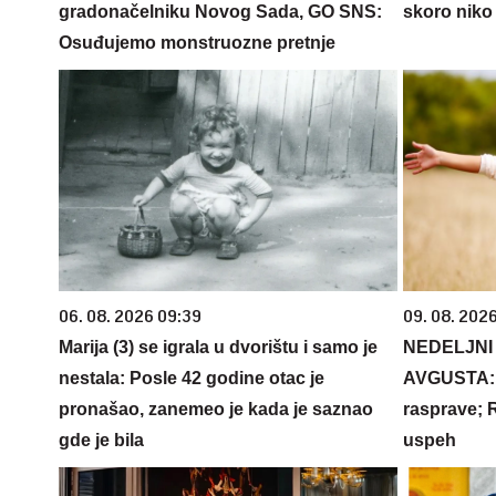
gradonačelniku Novog Sada, GO SNS:
skoro niko 
Osuđujemo monstruozne pretnje
06. 08. 2026 09:39
09. 08. 202
Marija (3) se igrala u dvorištu i samo je
NEDELJNI 
nestala: Posle 42 godine otac je
AVGUSTA: L
pronašao, zanemeo je kada je saznao
rasprave; R
gde je bila
uspeh