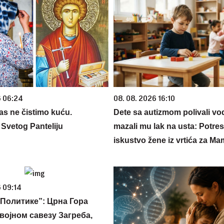
6 06:24
08. 08. 2026 16:10
s ne čistimo kuću.
Dete sa autizmom polivali vo
Svetog Panteliju
mazali mu lak na usta: Potre
iskustvo žene iz vrtića za M
 09:14
Политике”: Црна Гора
војном савезу Загреба,