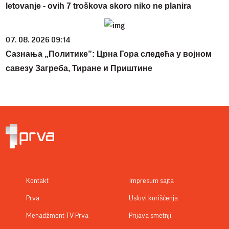
letovanje - ovih 7 troškova skoro niko ne planira
07. 08. 2026 09:14
Сазнања „Политике”: Црна Гора следећа у војном
савезу Загреба, Тиране и Приштине
Kontakt
Impresum sajta
Prva
Uslovi korišćenja
Menadžment TV Prva
Prijava smetnji