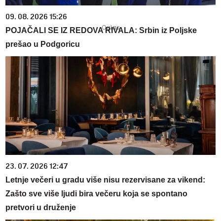
09. 08. 2026 15:26
POJAČALI SE IZ REDOVA RIVALA: Srbin iz Poljske
prešao u Podgoricu
23. 07. 2026 12:47
Letnje večeri u gradu više nisu rezervisane za vikend:
Zašto sve više ljudi bira večeru koja se spontano
pretvori u druženje