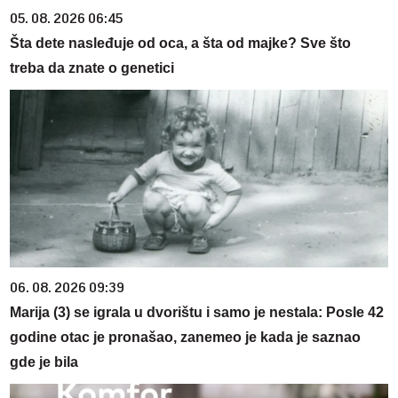
05. 08. 2026 06:45
Šta dete nasleđuje od oca, a šta od majke? Sve što
treba da znate o genetici
06. 08. 2026 09:39
Marija (3) se igrala u dvorištu i samo je nestala: Posle 42
godine otac je pronašao, zanemeo je kada je saznao
gde je bila