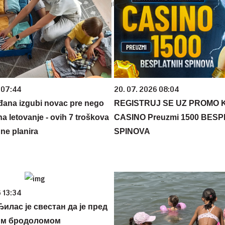
 07:44
20. 07. 2026 08:04
đana izgubi novac pre nego
REGISTRUJ SE UZ PROMO 
na letovanje - ovih 7 troškova
CASINO Preuzmi 1500 BES
ne planira
SPINOVA
 13:34
илас је свестан да је пред
им бродоломом