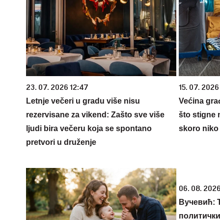
23. 07. 2026 12:47
15. 07. 2026
Letnje večeri u gradu više nisu
Većina gra
rezervisane za vikend: Zašto sve više
što stigne 
ljudi bira večeru koja se spontano
skoro niko 
pretvori u druženje
06. 08. 2026
Вучевић: Ђ
политичк