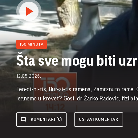
150 MINUTA
Šta sve mogu biti uz
12.05.2026.
Ten-di-ni-tis, Bur-zi-tis ramena, Zamrznuto rame, 
legnemo u krevet? Gost: dr Žarko Radović, fizijata
KOMENTARI (0)
OSTAVI KOMENTAR