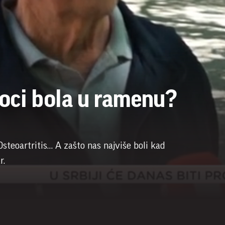
roci bola u ramenu?
Osteoartritis… A zašto nas najviše boli kad
r.