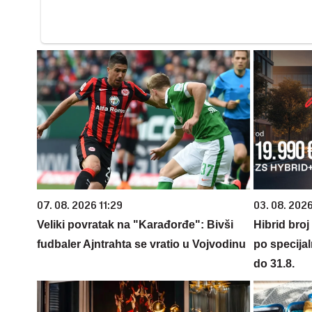
07. 08. 2026 11:29
03. 08. 2026
Veliki povratak na "Karađorđe": Bivši
Hibrid broj
fudbaler Ajntrahta se vratio u Vojvodinu
po specijal
do 31.8.