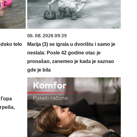
06. 08. 2026 09:39
udsko telo
Marija (3) se igrala u dvorištu i samo je
nestala: Posle 42 godine otac je
pronašao, zanemeo je kada je saznao
gde je bila
 Гора
греба,