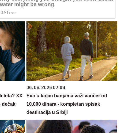
06. 08. 2026 07:08
deteta? XX
Evo u kojim banjama važi vaučer od
e dečak
10.000 dinara - kompletan spisak
destinacija u Srbiji