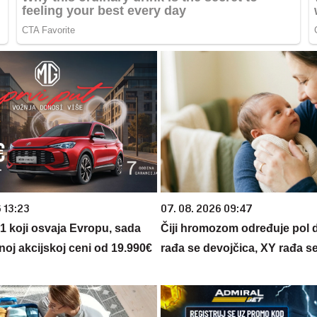
 13:23
07. 08. 2026 09:47
 1 koji osvaja Evropu, sada
Čiji hromozom određuje pol 
noj akcijskoj ceni od 19.990€
rađa se devojčica, XY rađa s