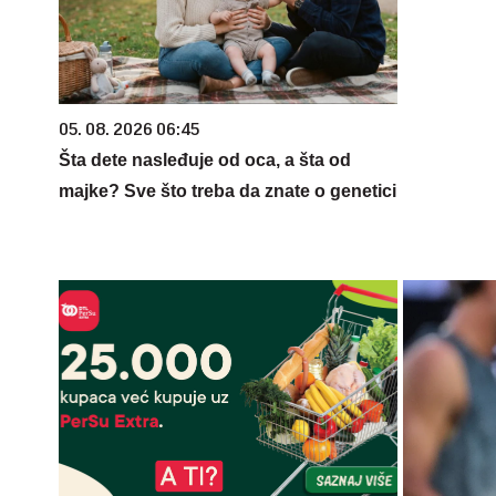
05. 08. 2026 06:45
Šta dete nasleđuje od oca, a šta od
majke? Sve što treba da znate o genetici