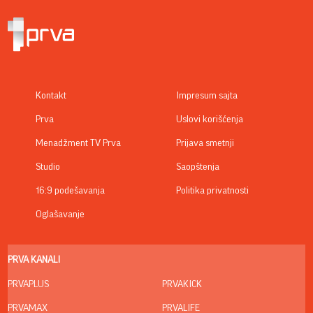
Kontakt
Impresum sajta
Prva
Uslovi korišćenja
Menadžment TV Prva
Prijava smetnji
Studio
Saopštenja
16:9 podešavanja
Politika privatnosti
Oglašavanje
PRVA KANALI
PRVAPLUS
PRVAKICK
PRVAMAX
PRVALIFE