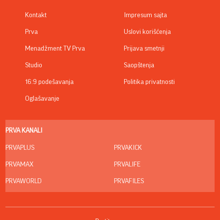
Kontakt
Impresum sajta
Prva
Uslovi korišćenja
Menadžment TV Prva
Prijava smetnji
Studio
Saopštenja
16:9 podešavanja
Politika privatnosti
Oglašavanje
PRVA KANALI
PRVAPLUS
PRVAKICK
PRVAMAX
PRVALIFE
PRVAWORLD
PRVAFILES