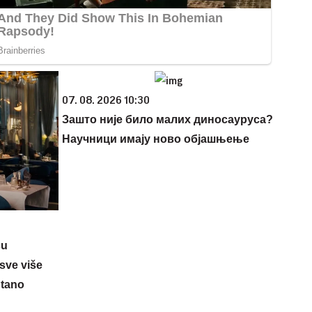
07. 08. 2026 10:30
Зашто није било малих диносауруса?
Научници имају ново објашњење
su
sve više
ntano