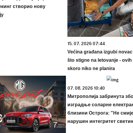
екинг створио нову
ју
15. 07. 2026 07:44
Većina građana izgubi novac
što stigne na letovanje - ovih
skoro niko ne planira
07. 08. 2026 10:40
Митрополија забринута збо
изградње соларне електран
близини Острога: "Не смиј
нарушен интегритет свети