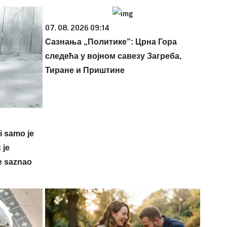
07. 08. 2026 09:14
Сазнања „Политике”: Црна Гора
следећа у војном савезу Загреба,
Тиране и Приштине
 i samo je
 je
e saznao