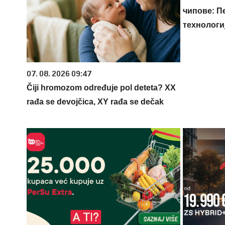
чипове: П
технологи
07. 08. 2026 09:47
Čiji hromozom određuje pol deteta? XX
rađa se devojčica, XY rađa se dečak