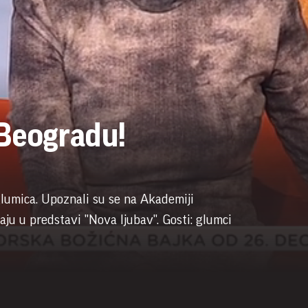
 Beogradu!
glumica. Upoznali su se na Akademiji
ju u predstavi "Nova ljubav". Gosti: glumci