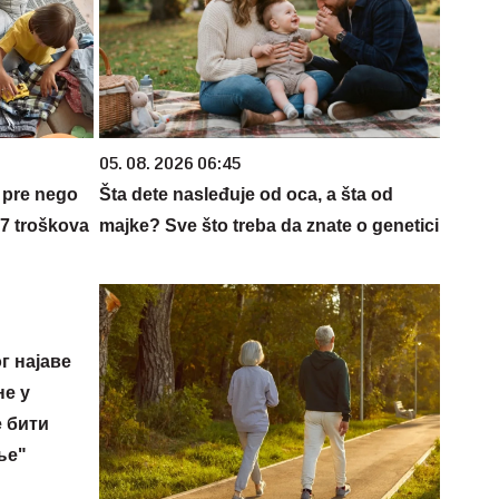
05. 08. 2026 06:45
 pre nego
Šta dete nasleđuje od oca, a šta od
 7 troškova
majke? Sve što treba da znate o genetici
г најаве
е у
е бити
ње"