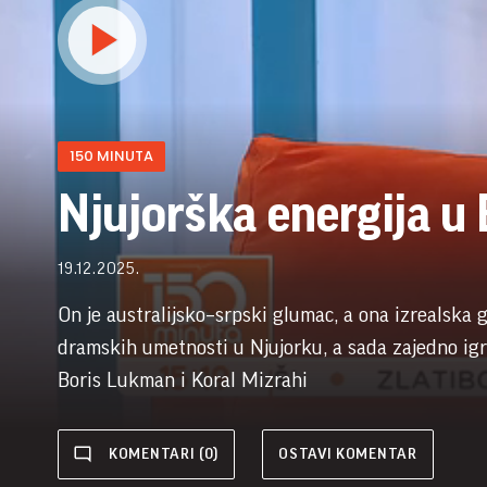
150 MINUTA
Njujorška energija u
19.12.2025.
On je australijsko–srpski glumac, a ona izrealska 
dramskih umetnosti u Njujorku, a sada zajedno igra
Boris Lukman i Koral Mizrahi
KOMENTARI (0)
OSTAVI KOMENTAR