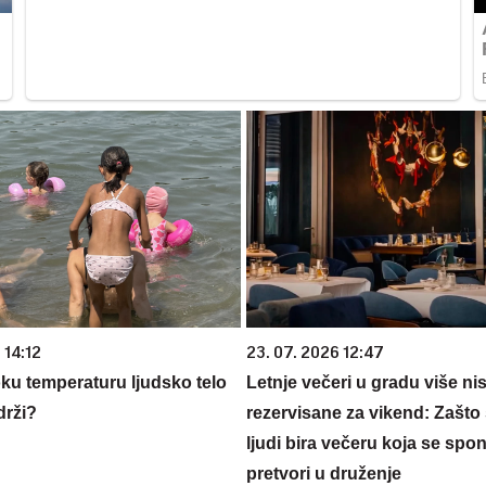
 14:12
23. 07. 2026 12:47
oku temperaturu ljudsko telo
Letnje večeri u gradu više ni
drži?
rezervisane za vikend: Zašto 
ljudi bira večeru koja se spo
pretvori u druženje