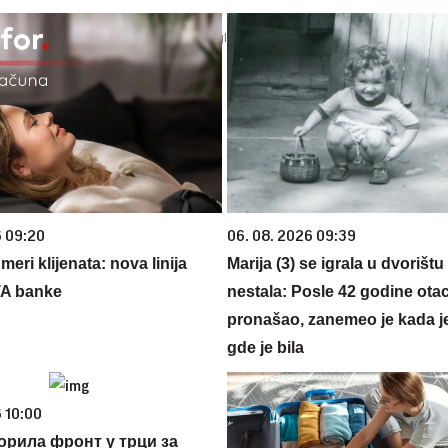
6 09:20
06. 08. 2026 09:39
eri klijenata: nova linija
Marija (3) se igrala u dvorištu
TA banke
nestala: Posle 42 godine otac
pronašao, zanemeo je kada j
gde je bila
 10:00
орила фронт у трци за