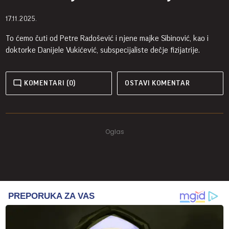
17.11.2025.
To ćemo čuti od Petre Radošević i njene majke Sibinović, kao i
doktorke Danijele Vukićević, subspecijaliste dečje fizijatrije.
KOMENTARI (0)
OSTAVI KOMENTAR