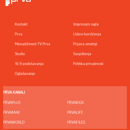
Kontakt
Impresum sajta
Prva
Uslovi korišćenja
Menadžment TV Prva
Prijava smetnji
Studio
Saopštenja
16:9 podešavanja
Politika privatnosti
Oglašavanje
PRVA KANALI
PRVAPLUS
PRVAKICK
PRVAMAX
PRVALIFE
PRVAWORLD
PRVAFILES