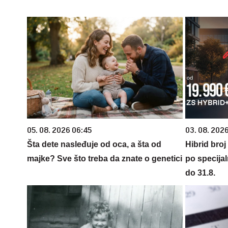
05. 08. 2026 06:45
03. 08. 2026
Šta dete nasleđuje od oca, a šta od
Hibrid broj
majke? Sve što treba da znate o genetici
po specijal
do 31.8.