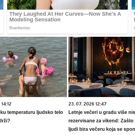
 14:12
23. 07. 2026 12:47
oku temperaturu ljudsko telo
Letnje večeri u gradu više ni
drži?
rezervisane za vikend: Zašto 
ljudi bira večeru koja se spo