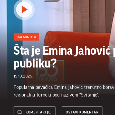
150 MINUTA
Šta je Emina Jahović 
publiku?
15.10.2025.
Popularna pevačica Emina Jahović trenutno boravi
regionalnu turneju pod nazivom "Svitanje".
KOMENTARI (0)
OSTAVI KOMENTAR