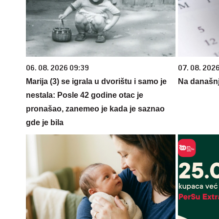
06. 08. 2026 09:39
07. 08. 202
Marija (3) se igrala u dvorištu i samo je
Na današnj
nestala: Posle 42 godine otac je
pronašao, zanemeo je kada je saznao
gde je bila