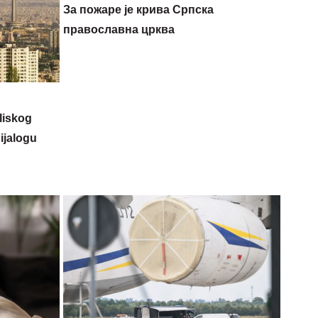
За пожаре је крива Српска
православна црква
liskog
dijalogu