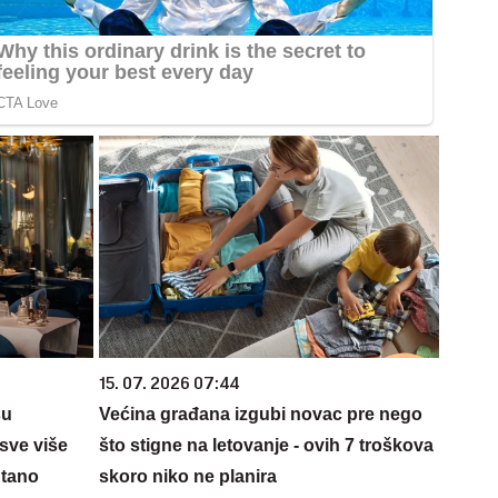
15. 07. 2026 07:44
su
Većina građana izgubi novac pre nego
sve više
što stigne na letovanje - ovih 7 troškova
ntano
skoro niko ne planira