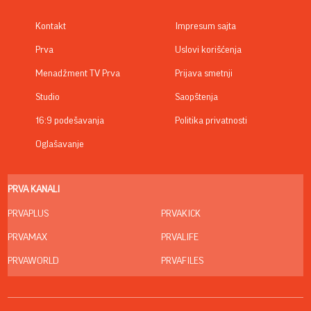
Kontakt
Impresum sajta
Prva
Uslovi korišćenja
Menadžment TV Prva
Prijava smetnji
Studio
Saopštenja
16:9 podešavanja
Politika privatnosti
Oglašavanje
PRVA KANALI
PRVAPLUS
PRVAKICK
PRVAMAX
PRVALIFE
PRVAWORLD
PRVAFILES