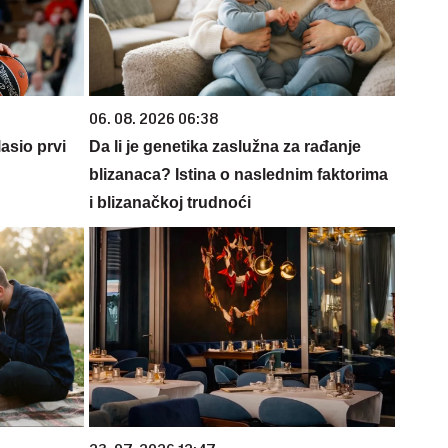
06. 08. 2026 06:38
asio prvi
Da li je genetika zaslužna za rađanje
blizanaca? Istina o naslednim faktorima
i blizanačkoj trudnoći