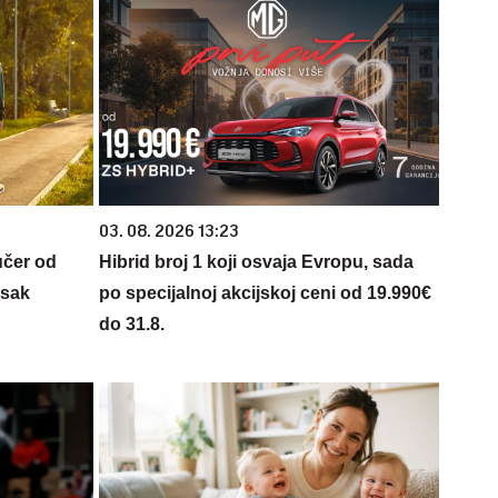
03. 08. 2026 13:23
učer od
Hibrid broj 1 koji osvaja Evropu, sada
isak
po specijalnoj akcijskoj ceni od 19.990€
do 31.8.