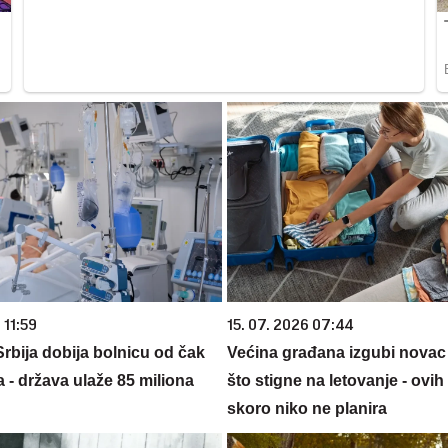
 11:59
15. 07. 2026 07:44
rbija dobija bolnicu od čak
Većina građana izgubi novac
 - država ulaže 85 miliona
što stigne na letovanje - ovih
skoro niko ne planira