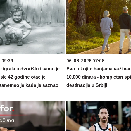
6 09:39
06. 08. 2026 07:08
se igrala u dvorištu i samo je
Evo u kojim banjama važi va
sle 42 godine otac je
10.000 dinara - kompletan sp
zanemeo je kada je saznao
destinacija u Srbiji