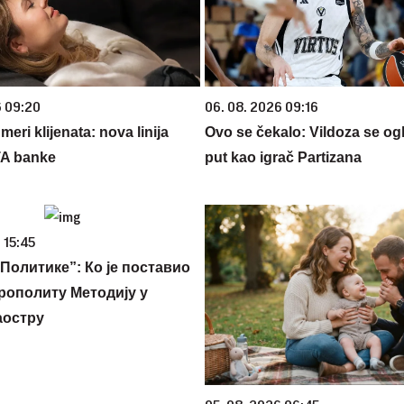
6 09:20
06. 08. 2026 09:16
eri klijenata: nova linija
Ovo se čekalo: Vildoza se ogl
TA banke
put kao igrač Partizana
 15:45
Политике”: Ко је поставио
рополиту Методију у
аостру