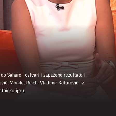
u do Sahare i ostvarili zapažene rezultate i
dović, Monika Reich, Vladimir Koturović, iz
tničku igru.