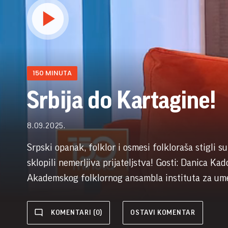
150 MINUTA
Srbija do Kartagine!
8.09.2025.
Srpski opanak, folklor i osmesi folkloraša stigli s
sklopili nemerljiva prijateljstva! Gosti: Danica Ka
Akademskog folklornog ansambla instituta za ume
KOMENTARI (0)
OSTAVI KOMENTAR