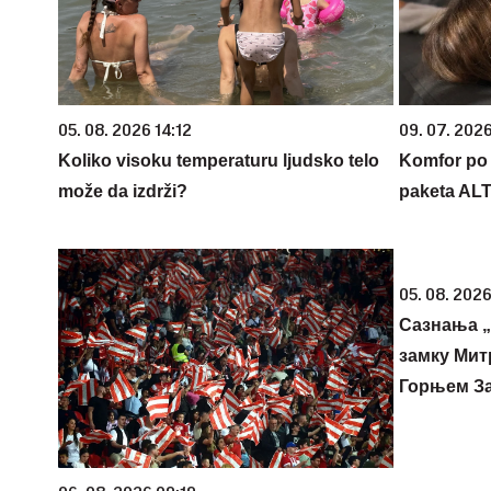
05. 08. 2026 14:12
09. 07. 202
Koliko visoku temperaturu ljudsko telo
Komfor po m
može da izdrži?
paketa AL
05. 08. 2026
Сазнања „
замку Мит
Горњем З