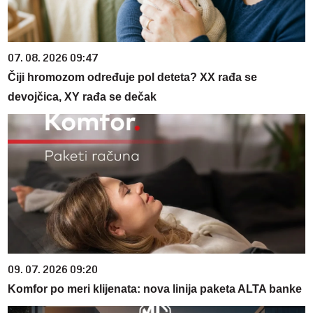
07. 08. 2026 09:47
Čiji hromozom određuje pol deteta? XX rađa se
devojčica, XY rađa se dečak
09. 07. 2026 09:20
Komfor po meri klijenata: nova linija paketa ALTA banke