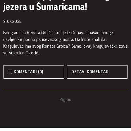
jezera u Šumaricama!
9.07.2025.
Beograd ima Renata Grbića, koji je iz Dunava spasao mnoge
davljenike podno pančevačkog mosta. Da li ste znali da i
Kragujevac ima svog Renata Grbića? Samo, ovaj, kragujevački, zove
se Vukojica Cikotić...
KOMENTARI (0)
OSTAVI KOMENTAR