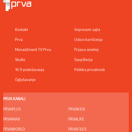
Kontakt
Impresum sajta
Prva
Uslovi korišćenja
Menadžment TV Prva
Prijava smetnji
Studio
Saopštenja
16:9 podešavanja
Politika privatnosti
Oglašavanje
PRVA KANALI
PRVAPLUS
PRVAKICK
PRVAMAX
PRVALIFE
PRVAWORLD
PRVAFILES