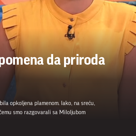
 opomena da priroda
bila opkoljena plamenom. Iako, na sreću,
 čemu smo razgovarali sa Miloljubom