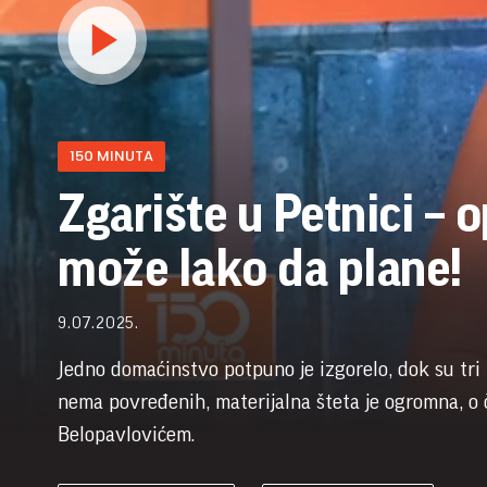
150 MINUTA
Zgarište u Petnici –
može lako da plane!
9.07.2025.
Jedno domaćinstvo potpuno je izgorelo, dok su tri 
nema povređenih, materijalna šteta je ogromna, o
Belopavlovićem.