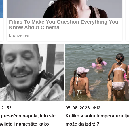
 21:53
05. 08. 2026 14:12
 presečen napola, telo ste
Koliko visoku temperaturu lj
vijete i namestite kako
može da izdrži?