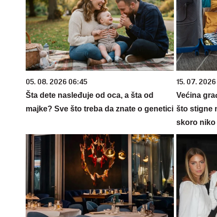
05. 08. 2026 06:45
15. 07. 2026
Šta dete nasleđuje od oca, a šta od
Većina gra
majke? Sve što treba da znate o genetici
što stigne 
skoro niko 