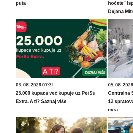
puta
hoćete" Is
Dejana Mitr
03. 08. 2026 07:31
05. 08. 2026
25.000 kupaca već kupuje uz PerSu
Centralna S
Extra. A ti? Saznaj više
12 spratova
evra