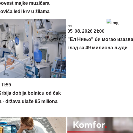
povest majke muzičara
ovića ledi krv u žilama
05. 08. 2026 21:00
"Ел Нињо" би могао изазва
глад за 49 милиона људи
 11:59
rbija dobija bolnicu od čak
 - država ulaže 85 miliona