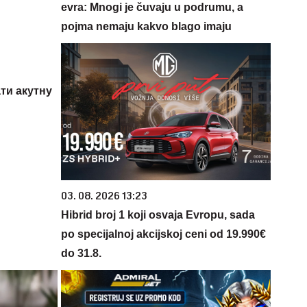
evra: Mnogi je čuvaju u podrumu, a
pojma nemaju kakvo blago imaju
ти акутну
03. 08. 2026 13:23
Hibrid broj 1 koji osvaja Evropu, sada
po specijalnoj akcijskoj ceni od 19.990€
do 31.8.