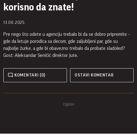
korisno da znate!
13.06.2025.
Pre nego što odete u agenciju trebalo bi da se dobro pripremite -
gde da letuje porodica sa decom, gde zaljubljeni par, gde su
najbolje žurke, a gde bi obavezno trebalo da probate sladoled?
Gost: Aleksandar Seničić direktor Jute.
KOMENTARI (0)
OSTAVI KOMENTAR