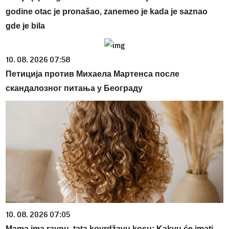
godine otac je pronašao, zanemeo je kada je saznao
gde je bila
10. 08. 2026 07:58
Петиција против Михаела Мартенса после
скандалозног питања у Београду
10. 08. 2026 07:05
Mama ima ravnu, tata kovrdžavu kosu: Kakvu će imati