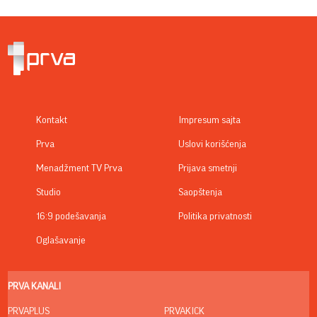
Kontakt
Impresum sajta
Prva
Uslovi korišćenja
Menadžment TV Prva
Prijava smetnji
Studio
Saopštenja
16:9 podešavanja
Politika privatnosti
Oglašavanje
PRVA KANALI
PRVAPLUS
PRVAKICK