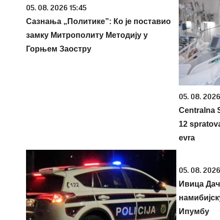
05. 08. 2026 15:45
Сазнања „Политике”: Ко је поставио
замку Митрополиту Методију у
Горњем Заостру
05. 08. 2026
Centralna S
12 spratova
evra
05. 08. 2026
Ивица Дач
намибијск
Ипумбу