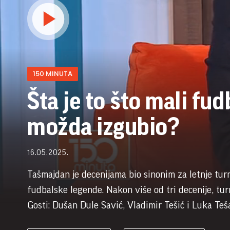
150 MINUTA
Šta je to što mali fudb
možda izgubio?
16.05.2025.
Tašmajdan je decenijama bio sinonim za letnje turni
fudbalske legende. Nakon više od tri decenije, tur
Gosti: Dušan Dule Savić, Vladimir Tešić i Luka Teš