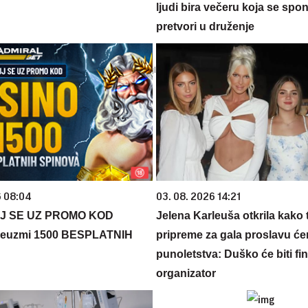
ljudi bira večeru koja se spo
pretvori u druženje
6 08:04
03. 08. 2026 14:21
J SE UZ PROMO KOD
Jelena Karleuša otkrila kako 
euzmi 1500 BESPLATNIH
pripreme za gala proslavu će
punoletstva: Duško će biti fina
organizator