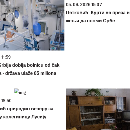
05. 08. 2026 15:07
Петковић: Курти не преза н
жељи да сломи Србе
 11:59
rbija dobija bolnicu od čak
 - država ulaže 85 miliona
 19:50
ић приредио вечеру за
у колегиницу Лусију