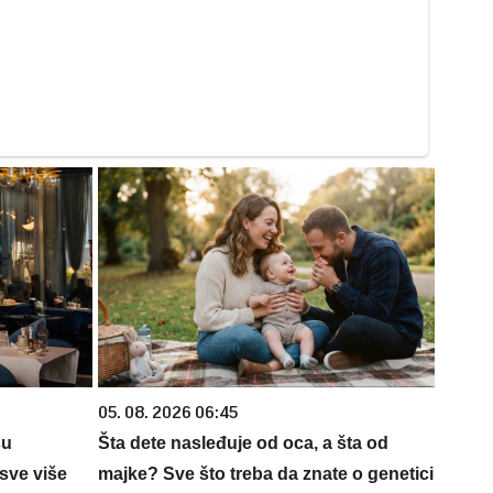
05. 08. 2026 06:45
su
Šta dete nasleđuje od oca, a šta od
sve više
majke? Sve što treba da znate o genetici