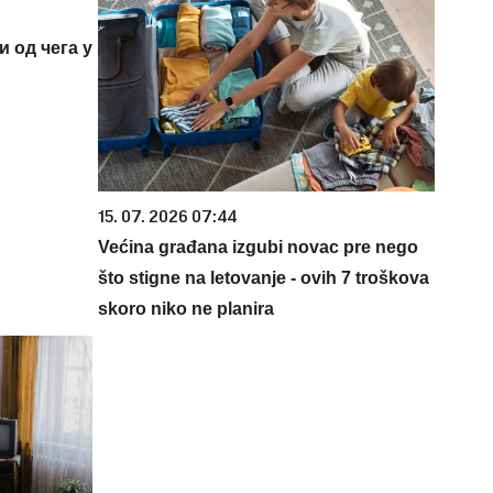
и од чега у
15. 07. 2026 07:44
Većina građana izgubi novac pre nego
što stigne na letovanje - ovih 7 troškova
skoro niko ne planira