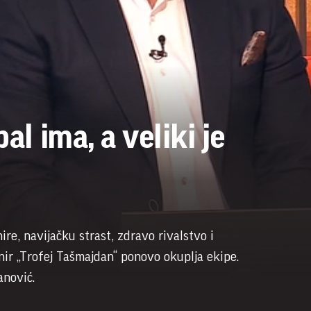
al ima, a veliki je
re, navijačku strast, zdravo rivalstvo i
nir „Trofej Tašmajdan“ ponovo okuplja ekipe.
anović.