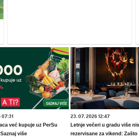
6 07:31
23. 07. 2026 12:47
aca već kupuje uz PerSu
Letnje večeri u gradu više ni
? Saznaj više
rezervisane za vikend: Zašto 