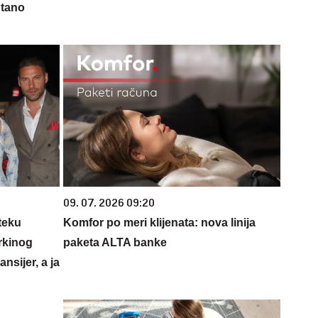
ntano
09. 07. 2026 09:20
teku
Komfor po meri klijenata: nova linija
rkinog
paketa ALTA banke
nsijer, a ja