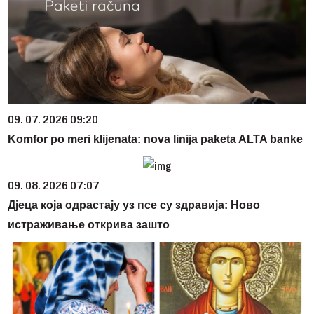
09. 07. 2026 09:20
Komfor po meri klijenata: nova linija paketa ALTA banke
09. 08. 2026 07:07
Дјеца која одрастају уз псе су здравија: Ново
истраживање открива зашто