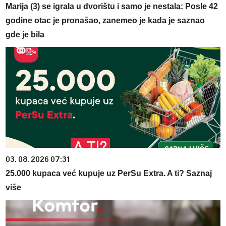
Marija (3) se igrala u dvorištu i samo je nestala: Posle 42
godine otac je pronašao, zanemeo je kada je saznao
gde je bila
03. 08. 2026 07:31
25.000 kupaca već kupuje uz PerSu Extra. A ti? Saznaj
više