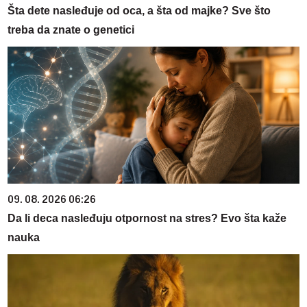
Šta dete nasleđuje od oca, a šta od majke? Sve što
treba da znate o genetici
09. 08. 2026 06:26
Da li deca nasleđuju otpornost na stres? Evo šta kaže
nauka