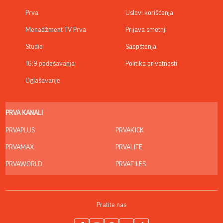
Prva
Uslovi korišćenja
Menadžment TV Prva
Prijava smetnji
Studio
Saopštenja
16:9 podešavanja
Politika privatnosti
Oglašavanje
PRVA KANALI
PRVAPLUS
PRVAKICK
PRVAMAX
PRVALIFE
PRVAWORLD
PRVAFILES
Pratite nas