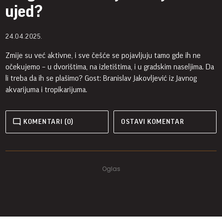
ujed?
24.04.2025.
Zmije su već aktivne, i sve češće se pojavljuju tamo gde ih ne
očekujemo – u dvorištima, na izletištima, i u gradskim naseljima. Da
li treba da ih se plašimo? Gost: Branislav Jakovljević iz Javnog
akvarijuma i tropikarijuma.
KOMENTARI (0)
OSTAVI KOMENTAR