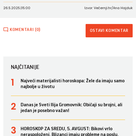
26.5.2025.
|
15:00
Izvor: Večernji.hr/Ana Hajduk
KOMENTARI (0)
OSTAVI KOMENTAR
NAJČITANIJE
Najveći materijalisti horoskopa: Žele da imaju samo
najbolje u životu
Danas je Sveti Ilija Gromovnik: Običaji su brojni, ali
jedan je posebno važan!
HOROSKOP ZA SREDU, 5. AVGUST: Bikovi vrlo
neraspoloženi, Blizanci imaju probleme na poslu,