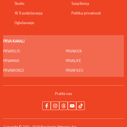
Studio
Saopštenja
16:9 podešavanja
Politika privatnosti
Oglašavanje
PRVA KANALI
PRVAPLUS
PRVAKICK
PRVAMAX
PRVALIFE
PRVAWORLD
PRVAFILES
Pratite nas
Copyright © 2010 - 2026 Prva Srpska Televizija. Sva