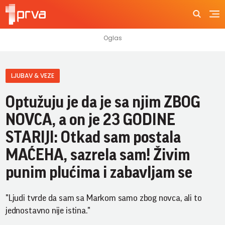
LJUBAV & VEZE
Optužuju je da je sa njim ZBOG
NOVCA, a on je 23 GODINE
STARIJI: Otkad sam postala
MAĆEHA, sazrela sam! Živim
punim plućima i zabavljam se
"Ljudi tvrde da sam sa Markom samo zbog novca, ali to
jednostavno nije istina."