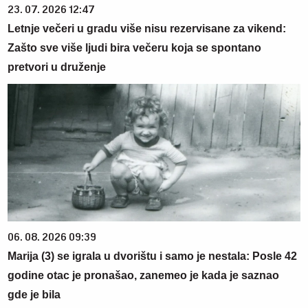
23. 07. 2026 12:47
Letnje večeri u gradu više nisu rezervisane za vikend:
Zašto sve više ljudi bira večeru koja se spontano
pretvori u druženje
06. 08. 2026 09:39
Marija (3) se igrala u dvorištu i samo je nestala: Posle 42
godine otac je pronašao, zanemeo je kada je saznao
gde je bila