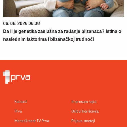
06. 08. 2026 06:38
Da li je genetika zaslužna za rađanje blizanaca? Istina o
naslednim faktorima i blizanačkoj trudnoći
Kontakt
Impresum sajta
Prva
Uslovi korišćenja
Menadžment TV Prva
Prijava smetnji