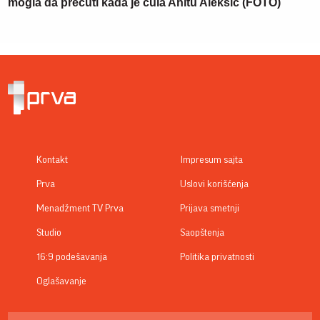
mogla da prećuti kada je čula Anitu Aleksić (FOTO)
Kontakt
Impresum sajta
Prva
Uslovi korišćenja
Menadžment TV Prva
Prijava smetnji
Studio
Saopštenja
16:9 podešavanja
Politika privatnosti
Oglašavanje