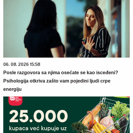
06. 08. 2026 15:58
Posle razgovora sa njima osećate se kao isceđeni?
Psihologija otkriva zašto vam pojedini ljudi crpe
energiju