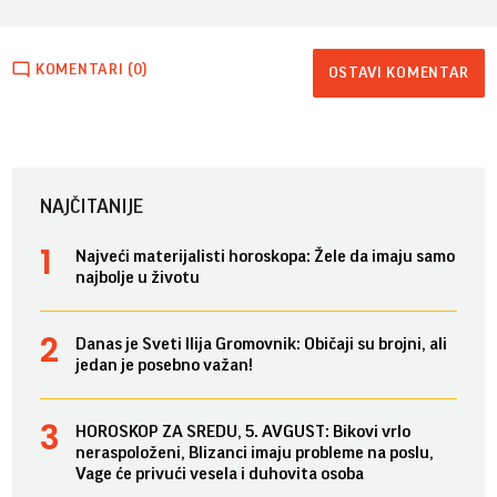
KOMENTARI (0)
OSTAVI KOMENTAR
NAJČITANIJE
Najveći materijalisti horoskopa: Žele da imaju samo
najbolje u životu
Danas je Sveti Ilija Gromovnik: Običaji su brojni, ali
jedan je posebno važan!
HOROSKOP ZA SREDU, 5. AVGUST: Bikovi vrlo
neraspoloženi, Blizanci imaju probleme na poslu,
Vage će privući vesela i duhovita osoba