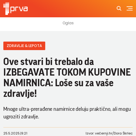
ZDRAVLJE & LEPOTA
Ove stvari bi trebalo da
IZBEGAVATE TOKOM KUPOVINE
NAMIRNICA: Loše su za vaše
zdravlje!
Mnoge ultra-prerađene namirnice deluju praktično, ali mogu
ugroziti zdravlje.
25.5.2025.
|
9:21
Izvor: večernji.hr/Dora Škrlec