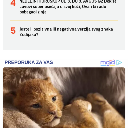
NEDELJNI HOROSKOP OD 3. DO 9. AVGUSTA: Dok se
Lavovi super osećaju u svoj koži, Ovan bi rado
pobegao iz nje
Jeste li pozitivna ili negativna verzija svog znaka
Zodijaka?