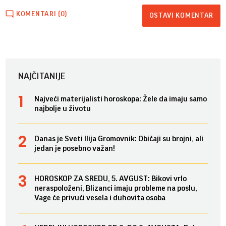
KOMENTARI (0)
OSTAVI KOMENTAR
NAJČITANIJE
Najveći materijalisti horoskopa: Žele da imaju samo
najbolje u životu
Danas je Sveti Ilija Gromovnik: Običaji su brojni, ali
jedan je posebno važan!
HOROSKOP ZA SREDU, 5. AVGUST: Bikovi vrlo
neraspoloženi, Blizanci imaju probleme na poslu,
Vage će privući vesela i duhovita osoba