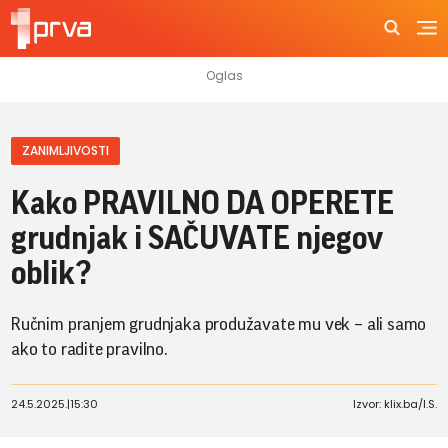
ZANIMLJIVOSTI
Kako PRAVILNO DA OPERETE
grudnjak i SAČUVATE njegov
oblik?
Ručnim pranjem grudnjaka produžavate mu vek – ali samo
ako to radite pravilno.
24.5.2025.
|
15:30
Izvor: klix.ba/I.S.