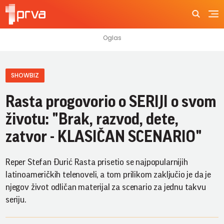
SHOWBIZ
Rasta progovorio o SERIJI o svom
životu: "Brak, razvod, dete,
zatvor - KLASIČAN SCENARIO"
Reper Stefan Đurić Rasta prisetio se najpopularnijih
latinoameričkih telenoveli, a tom prilikom zaključio je da je
njegov život odličan materijal za scenario za jednu takvu
seriju.