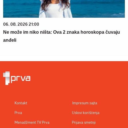
06. 08. 2026 21:00
Ne može im niko ništa: Ova 2 znaka horoskopa čuvaju
anđeli
Kontakt
Impresum sajta
Prva
Uslovi korišćenja
Menadžment TV Prva
Prijava smetnji