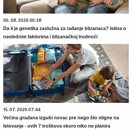
06. 08. 2026 06:38
Da li je genetika zaslužna za rađanje blizanaca? Istina o
naslednim faktorima i blizanačkoj trudnoći
15. 07. 2026 07:44
Većina građana izgubi novac pre nego što stigne na
letovanje - ovih 7 troškova skoro niko ne planira