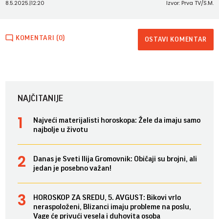
8.5.2025.
|
12:20
Izvor: Prva TV/S.M.
KOMENTARI (0)
OSTAVI KOMENTAR
NAJČITANIJE
Najveći materijalisti horoskopa: Žele da imaju samo
najbolje u životu
Danas je Sveti Ilija Gromovnik: Običaji su brojni, ali
jedan je posebno važan!
HOROSKOP ZA SREDU, 5. AVGUST: Bikovi vrlo
neraspoloženi, Blizanci imaju probleme na poslu,
Vage će privući vesela i duhovita osoba