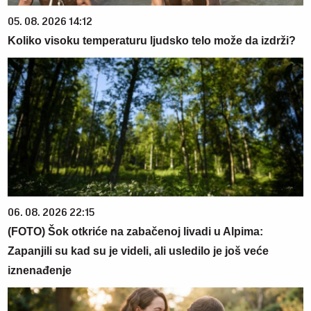
05. 08. 2026 14:12
Koliko visoku temperaturu ljudsko telo može da izdrži?
06. 08. 2026 22:15
(FOTO) Šok otkriće na zabačenoj livadi u Alpima:
Zapanjili su kad su je videli, ali usledilo je još veće
iznenađenje