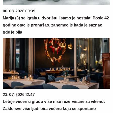
06. 08. 2026 09:39
Marija (3) se igrala u dvorištu i samo je nestala: Posle 42
godine otac je pronašao, zanemeo je kada je saznao
gde je bila
23. 07. 2026 12:47
Letnje večeri u gradu više nisu rezervisane za vikend:
Zašto sve više ljudi bira večeru koja se spontano