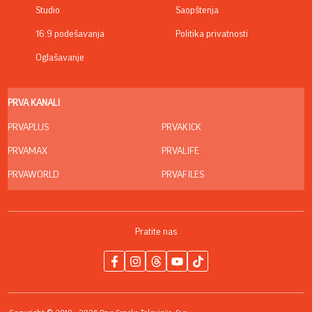
Studio
Saopštenja
16:9 podešavanja
Politika privatnosti
Oglašavanje
PRVA KANALI
PRVAPLUS
PRVAKICK
PRVAMAX
PRVALIFE
PRVAWORLD
PRVAFILES
Pratite nas