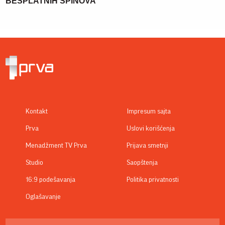
BESPLATNIH SPINOVA
Kontakt
Impresum sajta
Prva
Uslovi korišćenja
Menadžment TV Prva
Prijava smetnji
Studio
Saopštenja
16:9 podešavanja
Politika privatnosti
Oglašavanje