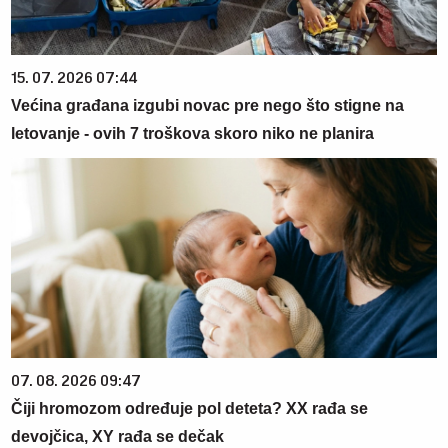
15. 07. 2026 07:44
Većina građana izgubi novac pre nego što stigne na
letovanje - ovih 7 troškova skoro niko ne planira
07. 08. 2026 09:47
Čiji hromozom određuje pol deteta? XX rađa se
devojčica, XY rađa se dečak