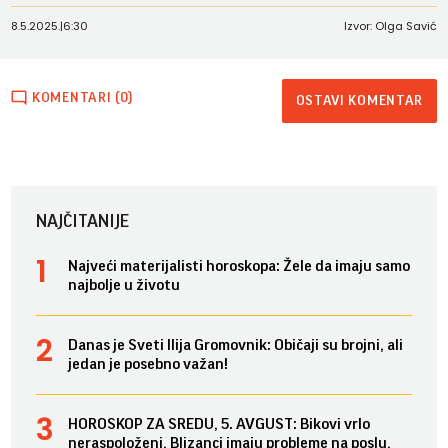
8.5.2025.
|
6:30
Izvor: Olga Savić
KOMENTARI (0)
OSTAVI KOMENTAR
NAJČITANIJE
Najveći materijalisti horoskopa: Žele da imaju samo
najbolje u životu
Danas je Sveti Ilija Gromovnik: Običaji su brojni, ali
jedan je posebno važan!
HOROSKOP ZA SREDU, 5. AVGUST: Bikovi vrlo
neraspoloženi, Blizanci imaju probleme na poslu,