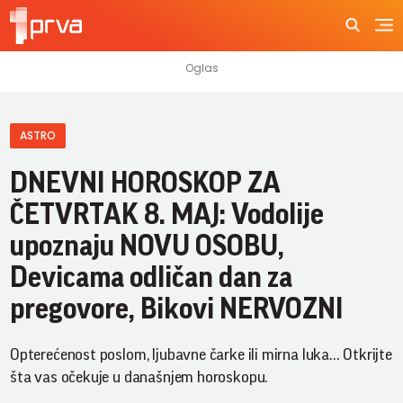
ASTRO
DNEVNI HOROSKOP ZA
ČETVRTAK 8. MAJ: Vodolije
upoznaju NOVU OSOBU,
Devicama odličan dan za
pregovore, Bikovi NERVOZNI
Opterećenost poslom, ljubavne čarke ili mirna luka... Otkrijte
šta vas očekuje u današnjem horoskopu.