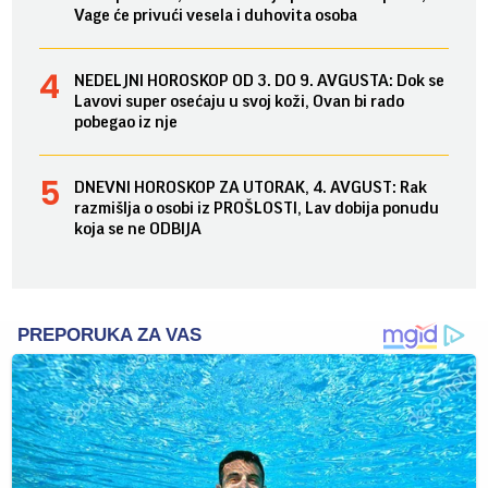
Vage će privući vesela i duhovita osoba
NEDELJNI HOROSKOP OD 3. DO 9. AVGUSTA: Dok se
Lavovi super osećaju u svoj koži, Ovan bi rado
pobegao iz nje
DNEVNI HOROSKOP ZA UTORAK, 4. AVGUST: Rak
razmišlja o osobi iz PROŠLOSTI, Lav dobija ponudu
koja se ne ODBIJA