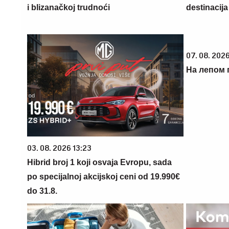
i blizanačkoj trudnoći
destinacija 
07. 08. 202
На лепом 
03. 08. 2026 13:23
Hibrid broj 1 koji osvaja Evropu, sada
po specijalnoj akcijskoj ceni od 19.990€
do 31.8.