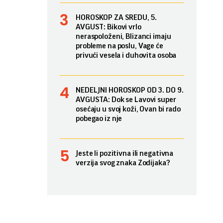
HOROSKOP ZA SREDU, 5.
AVGUST: Bikovi vrlo
neraspoloženi, Blizanci imaju
probleme na poslu, Vage će
privući vesela i duhovita osoba
NEDELJNI HOROSKOP OD 3. DO 9.
AVGUSTA: Dok se Lavovi super
osećaju u svoj koži, Ovan bi rado
pobegao iz nje
Jeste li pozitivna ili negativna
verzija svog znaka Zodijaka?