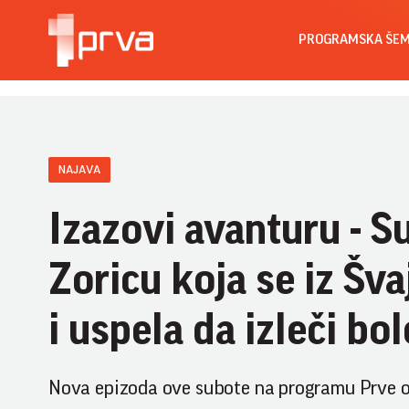
PROGRAMSKA ŠE
NAJAVA
Izazovi avanturu - S
Zoricu koja se iz Šva
i uspela da izleči bol
Nova epizoda ove subote na programu Prve o