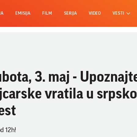
MA
EMISIJA
FILM
SERIJA
VIDEO
VESTI
ubota, 3. maj - Upoznajt
jcarske vratila u srpsko
est
d 12h!