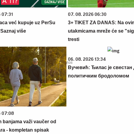
6 07:31
07. 08. 2026 06:30
aca već kupuje uz PerSu
3+ TIKET ZA DANAS: Na ovi
? Saznaj više
utakmicama mreže će se "si
tresti
06. 08. 2026 13:34
Вучевић: Ђилас је свестан 
политичким бродоломом
6 07:08
m banjama važi vaučer od
ara - kompletan spisak