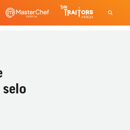
e
 selo