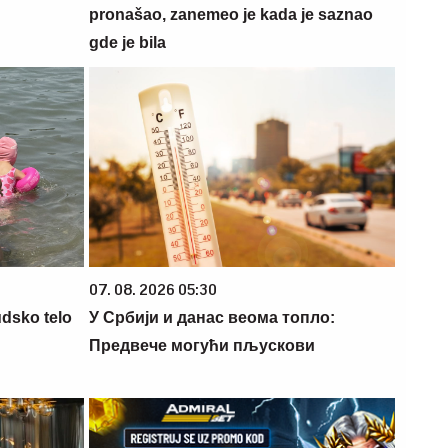
pronašao, zanemeo je kada je saznao
gde je bila
07. 08. 2026 05:30
udsko telo
У Србији и данас веома топло:
Предвече могући пљускови