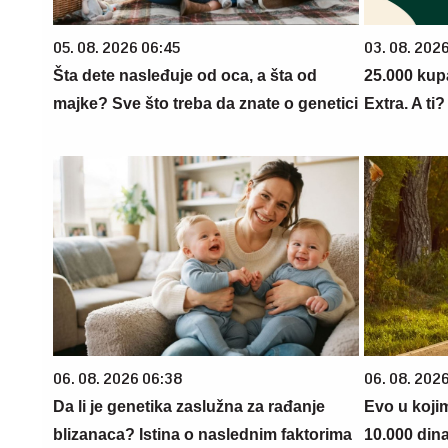
05. 08. 2026 06:45
03. 08. 202
Šta dete nasleđuje od oca, a šta od
25.000 kup
majke? Sve što treba da znate o genetici
Extra. A ti
06. 08. 2026 06:38
06. 08. 202
Da li je genetika zaslužna za rađanje
Evo u koji
blizanaca? Istina o naslednim faktorima
10.000 din