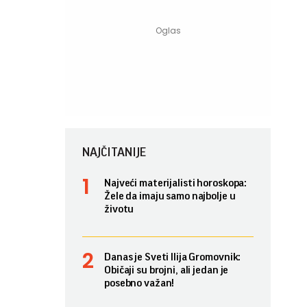
NAJČITANIJE
Najveći materijalisti horoskopa:
Žele da imaju samo najbolje u
životu
Danas je Sveti Ilija Gromovnik:
Običaji su brojni, ali jedan je
posebno važan!