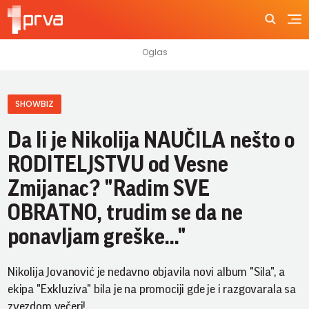
SHOWBIZ
Da li je Nikolija NAUČILA nešto o
RODITELJSTVU od Vesne
Zmijanac? "Radim SVE
OBRATNO, trudim se da ne
ponavljam greške..."
Nikolija Jovanović je nedavno objavila novi album "Sila", a
ekipa "Exkluziva" bila je na promociji gde je i razgovarala sa
zvezdom večeri!