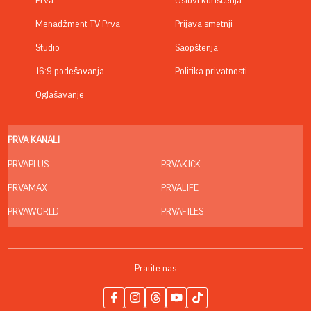
Prva
Uslovi korišćenja
Menadžment TV Prva
Prijava smetnji
Studio
Saopštenja
16:9 podešavanja
Politika privatnosti
Oglašavanje
PRVA KANALI
PRVAPLUS
PRVAKICK
PRVAMAX
PRVALIFE
PRVAWORLD
PRVAFILES
Pratite nas