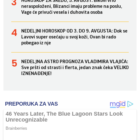
HOROSKOP ZA SREDU, 5. AVGUST: Bikovi vrlo
neraspoloženi, Blizanci imaju probleme na poslu,
Vage će privući vesela i duhovita osoba
NEDELJNI HOROSKOP OD 3. DO 9. AVGUSTA: Dok se
Lavovi super osećaju u svoj koži, Ovan bi rado
pobegao iz nje
NEDELJNA ASTRO PROGNOZA VLADIMIRA VLAJIĆA:
Sve pršti od strasti i flerta, jedan znak čeka VELIKO
IZNENAĐENJE!