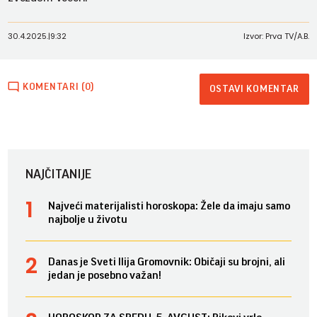
30.4.2025.
|
9:32
Izvor: Prva TV/A.B.
KOMENTARI (0)
OSTAVI KOMENTAR
NAJČITANIJE
Najveći materijalisti horoskopa: Žele da imaju samo
najbolje u životu
Danas je Sveti Ilija Gromovnik: Običaji su brojni, ali
jedan je posebno važan!