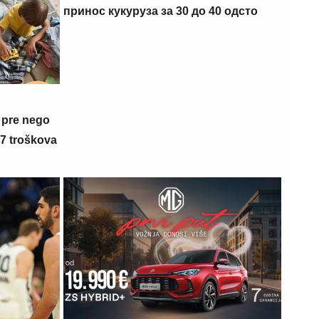
принос кукуруза за 30 до 40 одсто
 pre nego
 7 troškova