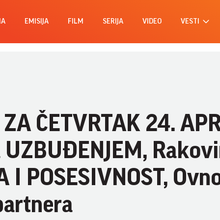
MA
EMISIJA
FILM
SERIJA
VIDEO
VESTI
ZA ČETVRTAK 24. APR
 za UZBUĐENJEM, Rakov
 I POSESIVNOST, Ovno
partnera