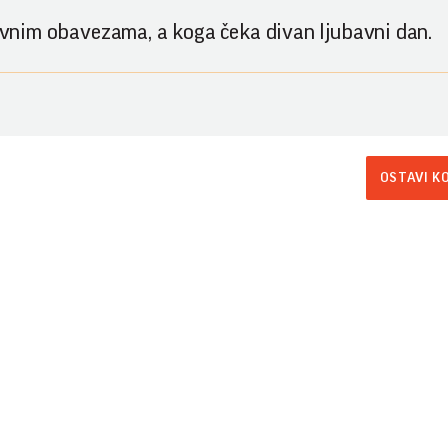
slovnim obavezama, a koga čeka divan ljubavni dan.
OSTAVI K