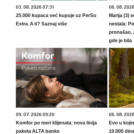
03. 08. 2026 07:31
06. 08. 202
25.000 kupaca već kupuje uz PerSu
Marija (3) 
Extra. A ti? Saznaj više
nestala: Po
pronašao, 
gde je bila
09. 07. 2026 09:20
06. 08. 202
Komfor po meri klijenata: nova linija
Evo u koji
paketa ALTA banke
10.000 din