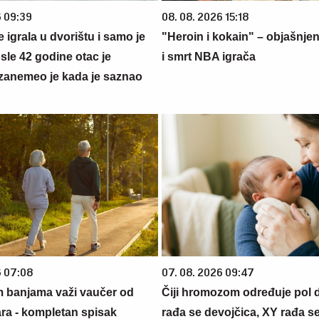
6 09:39
08. 08. 2026 15:18
se igrala u dvorištu i samo je
"Heroin i kokain" – objašnjen
sle 42 godine otac je
i smrt NBA igrača
zanemeo je kada je saznao
6 07:08
07. 08. 2026 09:47
m banjama važi vaučer od
Čiji hromozom određuje pol 
ara - kompletan spisak
rađa se devojčica, XY rađa s