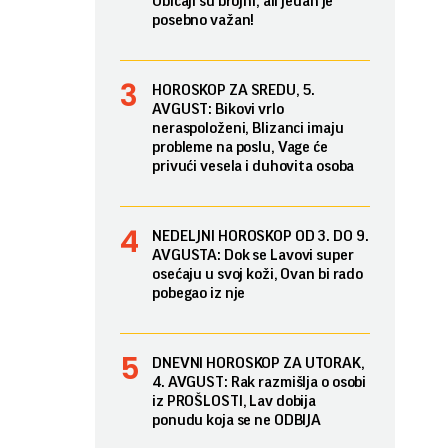
Običaji su brojni, ali jedan je
posebno važan!
HOROSKOP ZA SREDU, 5.
AVGUST: Bikovi vrlo
neraspoloženi, Blizanci imaju
probleme na poslu, Vage će
privući vesela i duhovita osoba
NEDELJNI HOROSKOP OD 3. DO 9.
AVGUSTA: Dok se Lavovi super
osećaju u svoj koži, Ovan bi rado
pobegao iz nje
DNEVNI HOROSKOP ZA UTORAK,
4. AVGUST: Rak razmišlja o osobi
iz PROŠLOSTI, Lav dobija
ponudu koja se ne ODBIJA