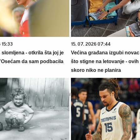
 15:33
15. 07. 2026 07:44
 slomljena - otkrila šta joj je
Većina građana izgubi novac
 "Osećam da sam podbacila
što stigne na letovanje - ovih
"
skoro niko ne planira