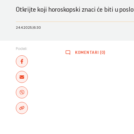
Otkrijte koji horoskopski znaci će biti u po
24.4.2025.
|
6:30
Podeli:
KOMENTARI (0)