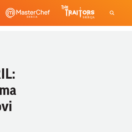
IL:
ima
vi