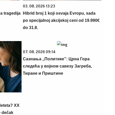
03. 08. 2026 13:23
a tragedija
Hibrid broj 1 koji osvaja Evropu, sada
po specijalnoj akcijskoj ceni od 19.990€
do 31.8.
07. 08. 2026 09:14
Сазнања „Политике”: Црна Гора
следећа у војном савезу Загреба,
Тиране и Приштине
deteta? XX
e dečak