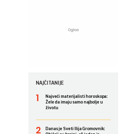
NAJČITANIJE
Najveći materijalisti horoskopa:
Žele da imaju samo najbolje u
životu
Danas je Sveti Ilija Gromovnik: