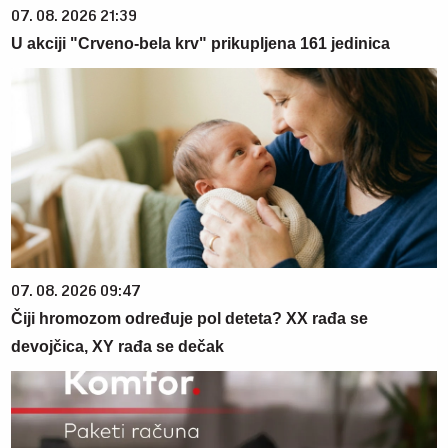
07. 08. 2026 21:39
U akciji "Crveno-bela krv" prikupljena 161 jedinica
07. 08. 2026 09:47
Čiji hromozom određuje pol deteta? XX rađa se
devojčica, XY rađa se dečak