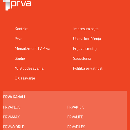
Kontakt
Impresum sajta
Prva
Uslovi korišćenja
Menadžment TV Prva
Prijava smetnji
Studio
Saopštenja
16:9 podešavanja
Politika privatnosti
Oglašavanje
PRVA KANALI
PRVAPLUS
PRVAKICK
PRVAMAX
PRVALIFE
PRVAWORLD
PRVAFILES