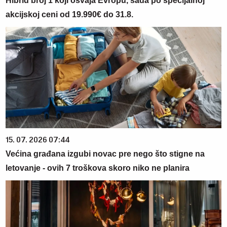
Hibrid broj 1 koji osvaja Evropu, sada po specijalnoj
akcijskoj ceni od 19.990€ do 31.8.
15. 07. 2026 07:44
Većina građana izgubi novac pre nego što stigne na
letovanje - ovih 7 troškova skoro niko ne planira