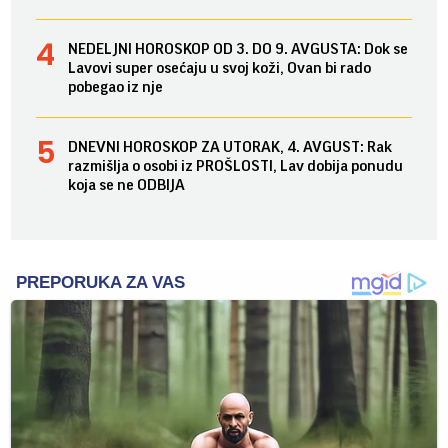
NEDELJNI HOROSKOP OD 3. DO 9. AVGUSTA: Dok se
Lavovi super osećaju u svoj koži, Ovan bi rado
pobegao iz nje
DNEVNI HOROSKOP ZA UTORAK, 4. AVGUST: Rak
razmišlja o osobi iz PROŠLOSTI, Lav dobija ponudu
koja se ne ODBIJA