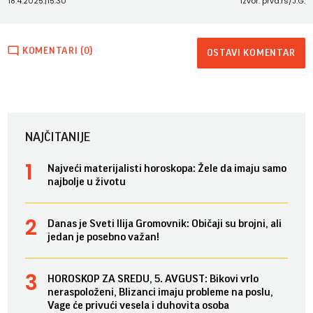
18.4.2025.
|
15:30
Izvor: prva.rs/J.G.
KOMENTARI (0)
OSTAVI KOMENTAR
NAJČITANIJE
Najveći materijalisti horoskopa: Žele da imaju samo
najbolje u životu
Danas je Sveti Ilija Gromovnik: Običaji su brojni, ali
jedan je posebno važan!
HOROSKOP ZA SREDU, 5. AVGUST: Bikovi vrlo
neraspoloženi, Blizanci imaju probleme na poslu,
Vage će privući vesela i duhovita osoba