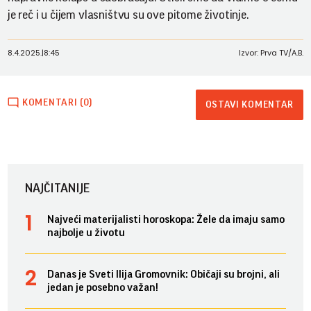
je reč i u čijem vlasništvu su ove pitome životinje.
8.4.2025.
|
8:45
Izvor: Prva TV/A.B.
KOMENTARI (0)
OSTAVI KOMENTAR
NAJČITANIJE
Najveći materijalisti horoskopa: Žele da imaju samo
najbolje u životu
Danas je Sveti Ilija Gromovnik: Običaji su brojni, ali
jedan je posebno važan!