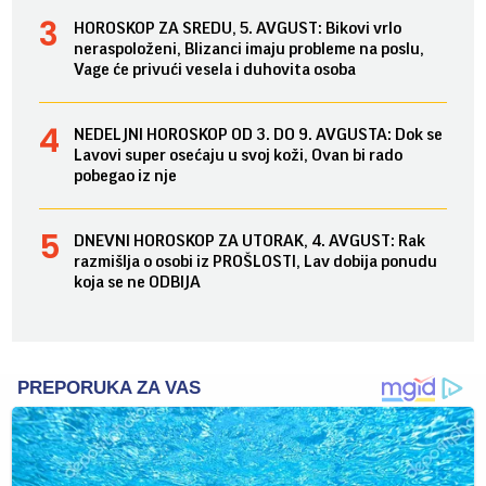
HOROSKOP ZA SREDU, 5. AVGUST: Bikovi vrlo
neraspoloženi, Blizanci imaju probleme na poslu,
Vage će privući vesela i duhovita osoba
NEDELJNI HOROSKOP OD 3. DO 9. AVGUSTA: Dok se
Lavovi super osećaju u svoj koži, Ovan bi rado
pobegao iz nje
DNEVNI HOROSKOP ZA UTORAK, 4. AVGUST: Rak
razmišlja o osobi iz PROŠLOSTI, Lav dobija ponudu
koja se ne ODBIJA