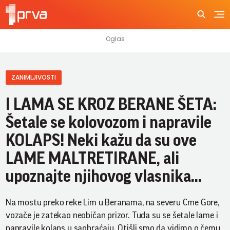
ZANIMLJIVOSTI
I LAMA SE KROZ BERANE ŠETA:
Šetale se kolovozom i napravile
KOLAPS! Neki kažu da su ove
LAME MALTRETIRANE, ali
upoznajte njihovog vlasnika...
Na mostu preko reke Lim u Beranama, na severu Crne Gore,
vozače je zatekao neobičan prizor. Tuda su se šetale lame i
napravile kolaps u saobraćaju. Otišli smo da vidimo o čemu