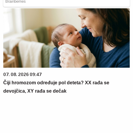
07. 08. 2026 09:47
Čiji hromozom određuje pol deteta? XX rađa se
devojčica, XY rađa se dečak