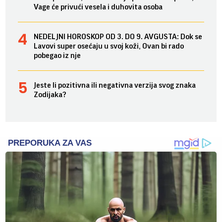
Vage će privući vesela i duhovita osoba
NEDELJNI HOROSKOP OD 3. DO 9. AVGUSTA: Dok se
Lavovi super osećaju u svoj koži, Ovan bi rado
pobegao iz nje
Jeste li pozitivna ili negativna verzija svog znaka
Zodijaka?