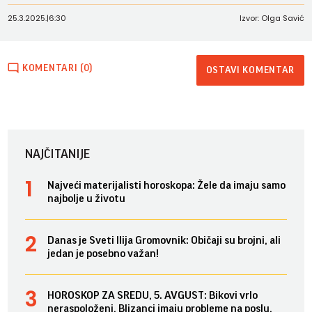
25.3.2025.
|
6:30
Izvor: Olga Savić
KOMENTARI (0)
OSTAVI KOMENTAR
NAJČITANIJE
Najveći materijalisti horoskopa: Žele da imaju samo
najbolje u životu
Danas je Sveti Ilija Gromovnik: Običaji su brojni, ali
jedan je posebno važan!
HOROSKOP ZA SREDU, 5. AVGUST: Bikovi vrlo
neraspoloženi, Blizanci imaju probleme na poslu,