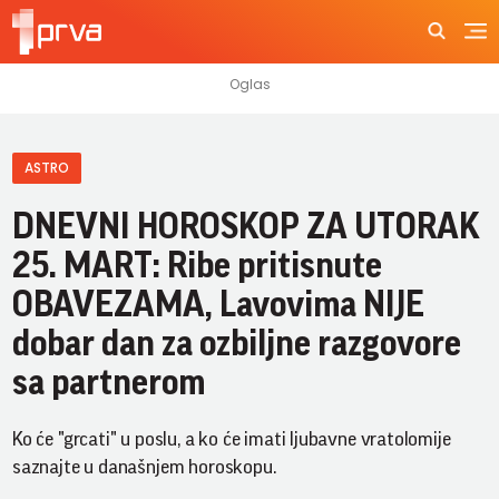
ASTRO
DNEVNI HOROSKOP ZA UTORAK
25. MART: Ribe pritisnute
OBAVEZAMA, Lavovima NIJE
dobar dan za ozbiljne razgovore
sa partnerom
Ko će "grcati" u poslu, a ko će imati ljubavne vratolomije
saznajte u današnjem horoskopu.