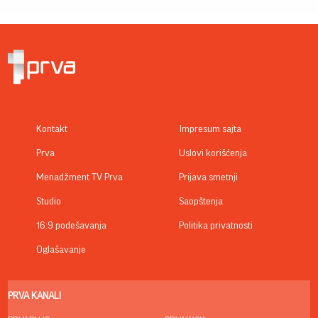
Kontakt
Impresum sajta
Prva
Uslovi korišćenja
Menadžment TV Prva
Prijava smetnji
Studio
Saopštenja
16:9 podešavanja
Politika privatnosti
Oglašavanje
PRVA KANALI