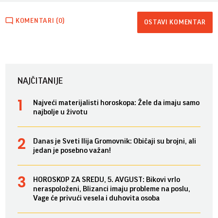
KOMENTARI (0)
OSTAVI KOMENTAR
NAJČITANIJE
Najveći materijalisti horoskopa: Žele da imaju samo
najbolje u životu
Danas je Sveti Ilija Gromovnik: Običaji su brojni, ali
jedan je posebno važan!
HOROSKOP ZA SREDU, 5. AVGUST: Bikovi vrlo
neraspoloženi, Blizanci imaju probleme na poslu,
Vage će privući vesela i duhovita osoba