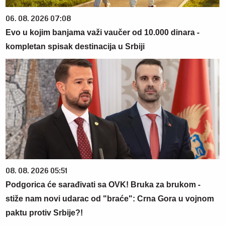
06. 08. 2026 07:08
Evo u kojim banjama važi vaučer od 10.000 dinara -
kompletan spisak destinacija u Srbiji
08. 08. 2026 05:51
Podgorica će sarađivati sa OVK! Bruka za brukom -
stiže nam novi udarac od "braće": Crna Gora u vojnom
paktu protiv Srbije?!