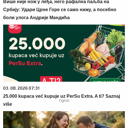
Више није нож у леђа, него рафална паљба на
Србију: Удари Црне Горе се само нижу, а посебно
боли улога Андрије Мандића
03. 08. 2026 07:31
25.000 kupaca već kupuje uz PerSu Extra. A ti? Saznaj
više