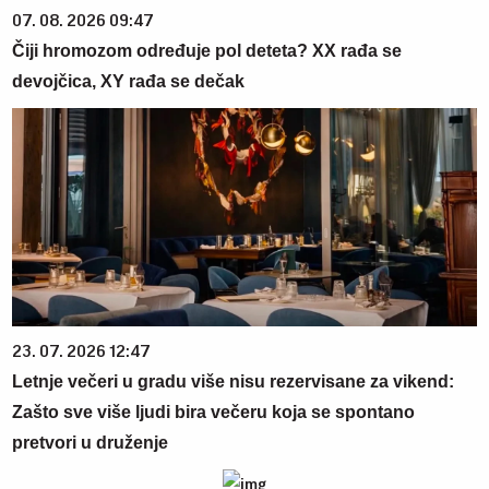
07. 08. 2026 09:47
Čiji hromozom određuje pol deteta? XX rađa se
devojčica, XY rađa se dečak
23. 07. 2026 12:47
Letnje večeri u gradu više nisu rezervisane za vikend:
Zašto sve više ljudi bira večeru koja se spontano
pretvori u druženje