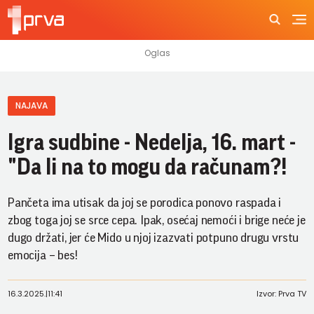
NAJAVA
Igra sudbine - Nedelja, 16. mart -
"Da li na to mogu da računam?!
Pančeta ima utisak da joj se porodica ponovo raspada i
zbog toga joj se srce cepa. Ipak, osećaj nemoći i brige neće je
dugo držati, jer će Mido u njoj izazvati potpuno drugu vrstu
emocija – bes!
16.3.2025.
|
11:41
Izvor: Prva TV