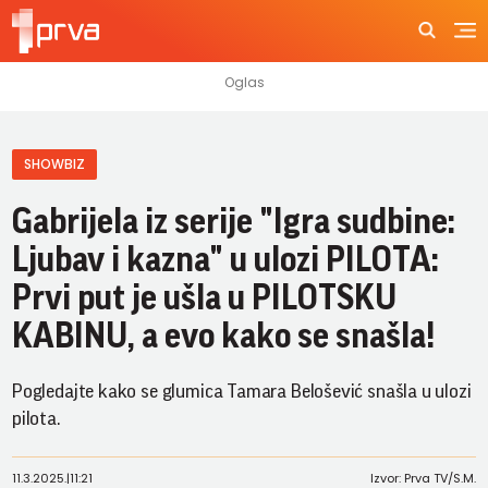
SHOWBIZ
Gabrijela iz serije "Igra sudbine:
Ljubav i kazna" u ulozi PILOTA:
Prvi put je ušla u PILOTSKU
KABINU, a evo kako se snašla!
Pogledajte kako se glumica Tamara Belošević snašla u ulozi
pilota.
11.3.2025.
|
11:21
Izvor: Prva TV/S.M.