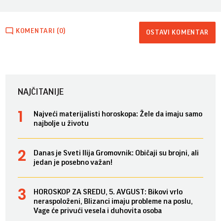
KOMENTARI (0)
OSTAVI KOMENTAR
NAJČITANIJE
Najveći materijalisti horoskopa: Žele da imaju samo
najbolje u životu
Danas je Sveti Ilija Gromovnik: Običaji su brojni, ali
jedan je posebno važan!
HOROSKOP ZA SREDU, 5. AVGUST: Bikovi vrlo
neraspoloženi, Blizanci imaju probleme na poslu,
Vage će privući vesela i duhovita osoba