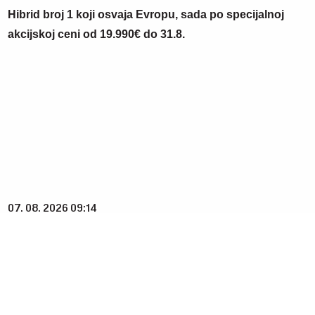
Hibrid broj 1 koji osvaja Evropu, sada po specijalnoj
akcijskoj ceni od 19.990€ do 31.8.
07. 08. 2026 09:14
Сазнања „Политике”: Црна Гора следећа у војном
савезу Загреба, Тиране и Приштине
06. 08. 2026 09:39
Marija (3) se igrala u dvorištu i samo je nestala: Posle 42