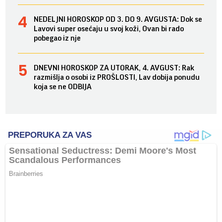
NEDELJNI HOROSKOP OD 3. DO 9. AVGUSTA: Dok se
Lavovi super osećaju u svoj koži, Ovan bi rado
pobegao iz nje
DNEVNI HOROSKOP ZA UTORAK, 4. AVGUST: Rak
razmišlja o osobi iz PROŠLOSTI, Lav dobija ponudu
koja se ne ODBIJA