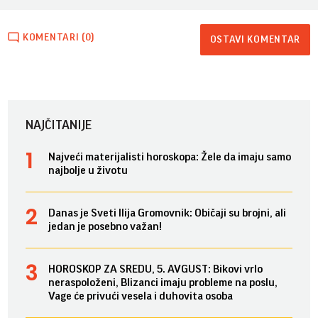
KOMENTARI (0)
OSTAVI KOMENTAR
NAJČITANIJE
Najveći materijalisti horoskopa: Žele da imaju samo
najbolje u životu
Danas je Sveti Ilija Gromovnik: Običaji su brojni, ali
jedan je posebno važan!
HOROSKOP ZA SREDU, 5. AVGUST: Bikovi vrlo
neraspoloženi, Blizanci imaju probleme na poslu,
Vage će privući vesela i duhovita osoba