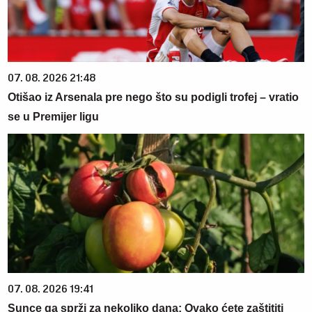
07. 08. 2026 21:48
Otišao iz Arsenala pre nego što su podigli trofej – vratio
se u Premijer ligu
07. 08. 2026 19:41
Sunce ga sprži za nekoliko dana: Ovako ćete zaštititi