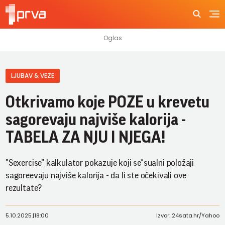
LJUBAV & VEZE
Otkrivamo koje POZE u krevetu
sagorevaju najviše kalorija -
TABELA ZA NJU I NJEGA!
"Sexercise" kalkulator pokazuje koji se*sualni položaji
sagoreevaju najviše kalorija - da li ste očekivali ove
rezultate?
5.10.2025.
|
18:00
Izvor: 24sata.hr/Yahoo