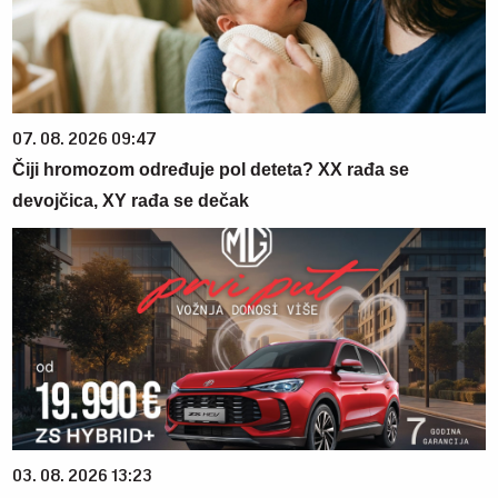
07. 08. 2026 09:47
Čiji hromozom određuje pol deteta? XX rađa se
devojčica, XY rađa se dečak
03. 08. 2026 13:23