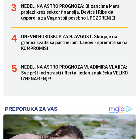
NEDELJNA ASTRO PROGNOZA: Blizancima Mars
prolazi kroz sektor finansija, Device i Ribe da
uspore, a za Vage stoji posebno UPOZORENJE!
DNEVNI HOROSKOP ZA 9. AVGUST: Škorpije na
granici svađe sa partnerom; Lavovi - spremite se na
KOMPROMIS!
NEDELJNA ASTRO PROGNOZA VLADIMIRA VLAJIĆA:
Sve pršti od strasti i flerta, jedan znak čeka VELIKO
IZNENAĐENJE!