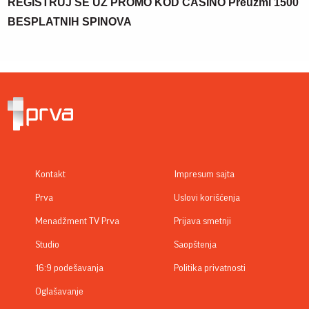
REGISTRUJ SE UZ PROMO KOD CASINO Preuzmi 1500
BESPLATNIH SPINOVA
Kontakt
Impresum sajta
Prva
Uslovi korišćenja
Menadžment TV Prva
Prijava smetnji
Studio
Saopštenja
16:9 podešavanja
Politika privatnosti
Oglašavanje