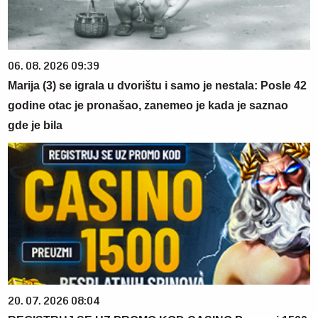
06. 08. 2026 09:39
Marija (3) se igrala u dvorištu i samo je nestala: Posle 42
godine otac je pronašao, zanemeo je kada je saznao
gde je bila
20. 07. 2026 08:04