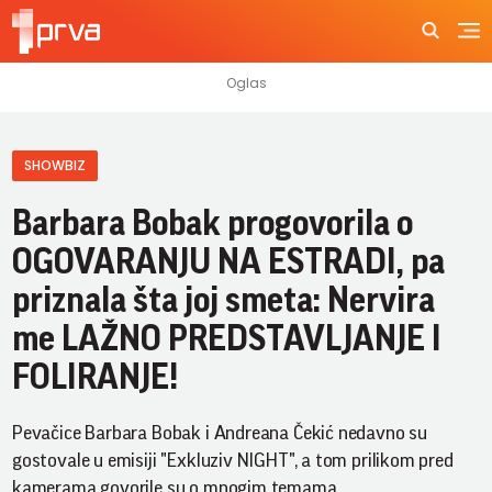
SHOWBIZ
Barbara Bobak progovorila o
OGOVARANJU NA ESTRADI, pa
priznala šta joj smeta: Nervira
me LAŽNO PREDSTAVLJANJE I
FOLIRANJE!
Pevačice Barbara Bobak i Andreana Čekić nedavno su
gostovale u emisiji "Exkluziv NIGHT", a tom prilikom pred
kamerama govorile su o mnogim temama.