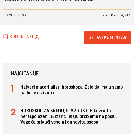
6.3.2025.
|
11:22
Izvor: Prva TV/S.M.
KOMENTARI (0)
OSTAVI KOMENTAR
NAJČITANIJE
Najveći materijalisti horoskopa: Žele da imaju samo
najbolje u životu
HOROSKOP ZA SREDU, 5. AVGUST: Bikovi vrlo
neraspoloženi, Blizanci imaju probleme na poslu,
Vage će privući vesela i duhovita osoba