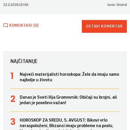
22.2.2025.
|
21:36
Izvor: Grand
KOMENTARI (0)
OSTAVI KOMENTAR
NAJČITANIJE
Najveći materijalisti horoskopa: Žele da imaju samo
najbolje u životu
Danas je Sveti Ilija Gromovnik: Običaji su brojni, ali
jedan je posebno važan!
HOROSKOP ZA SREDU, 5. AVGUST: Bikovi vrlo
neraspoloženi, Blizanci imaju probleme na poslu,