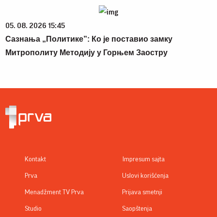
05. 08. 2026 15:45
Сазнања „Политике”: Ко је поставио замку
Митрополиту Методију у Горњем Заостру
Kontakt
Impresum sajta
Prva
Uslovi korišćenja
Menadžment TV Prva
Prijava smetnji
Studio
Saopštenja