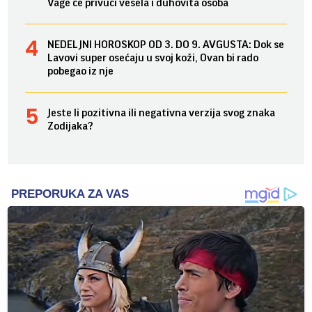
Vage će privući vesela i duhovita osoba
NEDELJNI HOROSKOP OD 3. DO 9. AVGUSTA: Dok se
Lavovi super osećaju u svoj koži, Ovan bi rado
pobegao iz nje
Jeste li pozitivna ili negativna verzija svog znaka
Zodijaka?