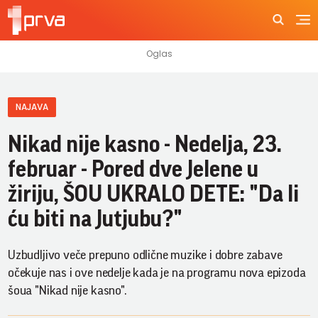
NAJAVA
Nikad nije kasno - Nedelja, 23.
februar - Pored dve Jelene u
žiriju, ŠOU UKRALO DETE: "Da li
ću biti na Jutjubu?"
Uzbudljivo veče prepuno odlične muzike i dobre zabave
očekuje nas i ove nedelje kada je na programu nova epizoda
šoua "Nikad nije kasno".