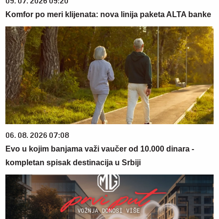
09. 07. 2026 09:20
Komfor po meri klijenata: nova linija paketa ALTA banke
06. 08. 2026 07:08
Evo u kojim banjama važi vaučer od 10.000 dinara -
kompletan spisak destinacija u Srbiji