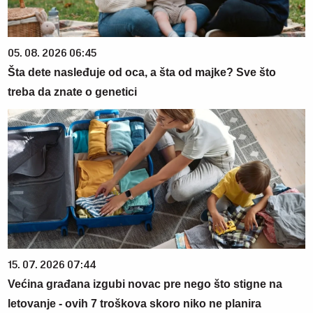
05. 08. 2026 06:45
Šta dete nasleđuje od oca, a šta od majke? Sve što
treba da znate o genetici
15. 07. 2026 07:44
Većina građana izgubi novac pre nego što stigne na
letovanje - ovih 7 troškova skoro niko ne planira