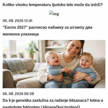
Koliko visoku temperaturu ljudsko telo može da izdrži?
06. 08. 2026 13:41
"Експо 2027" расписао набавку за штампу два
милиона улазница
06. 08. 2026 06:38
Da li je genetika zaslužna za rađanje blizanaca? Istina o
naslednim faktorima i blizanačkoj trudnoći