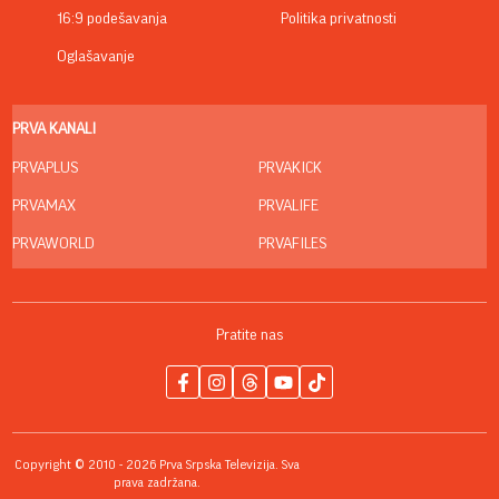
16:9 podešavanja
Politika privatnosti
Oglašavanje
PRVA KANALI
PRVAPLUS
PRVAKICK
PRVAMAX
PRVALIFE
PRVAWORLD
PRVAFILES
Pratite nas
Copyright © 2010 - 2026 Prva Srpska Televizija. Sva
prava zadržana.