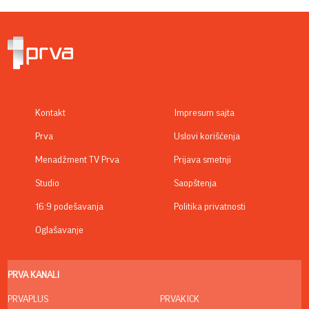
Kontakt
Impresum sajta
Prva
Uslovi korišćenja
Menadžment TV Prva
Prijava smetnji
Studio
Saopštenja
16:9 podešavanja
Politika privatnosti
Oglašavanje
PRVA KANALI
PRVAPLUS
PRVAKICK