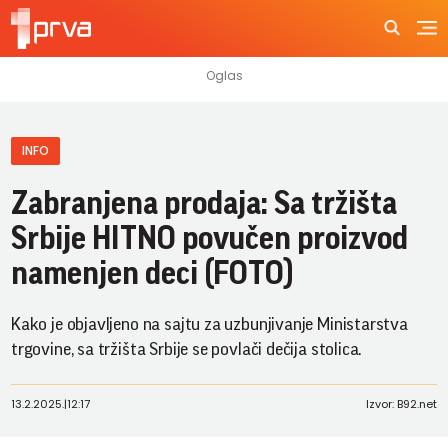
INFO
Zabranjena prodaja: Sa tržišta
Srbije HITNO povučen proizvod
namenjen deci (FOTO)
Kako je objavljeno na sajtu za uzbunjivanje Ministarstva
trgovine, sa tržišta Srbije se povlači dečija stolica.
13.2.2025.
|
12:17
Izvor: B92.net