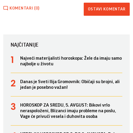
KOMENTARI (0)
OSTAVI KOMENTAR
NAJČITANIJE
Najveći materijalisti horoskopa: Žele da imaju samo
najbolje u životu
Danas je Sveti Ilija Gromovnik: Običaji su brojni, ali
jedan je posebno važan!
HOROSKOP ZA SREDU, 5. AVGUST: Bikovi vrlo
neraspoloženi, Blizanci imaju probleme na poslu,
Vage će privući vesela i duhovita osoba