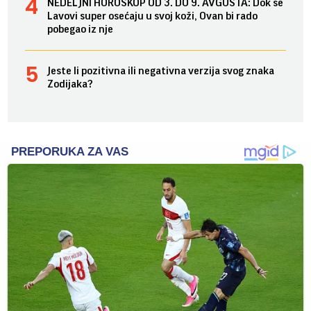
NEDELJNI HOROSKOP OD 3. DO 9. AVGUSTA: Dok se
Lavovi super osećaju u svoj koži, Ovan bi rado
pobegao iz nje
Jeste li pozitivna ili negativna verzija svog znaka
Zodijaka?