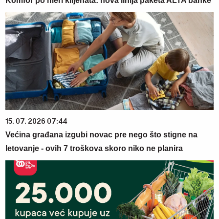
Komfor po meri klijenata: nova linija paketa ALTA banke
15. 07. 2026 07:44
Većina građana izgubi novac pre nego što stigne na
letovanje - ovih 7 troškova skoro niko ne planira