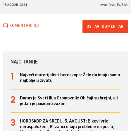
13.2.2025.
|
10:31
Izvor: Prva TV/S.M.
KOMENTARI (0)
OSTAVI KOMENTAR
NAJČITANIJE
Najveći materijalisti horoskopa: Žele da imaju samo
najbolje u životu
Danas je Sveti Ilija Gromovnik: Običaji su brojni, ali
jedan je posebno važan!
HOROSKOP ZA SREDU, 5. AVGUST: Bikovi vrlo
neraspoloženi, Blizanci imaju probleme na poslu,