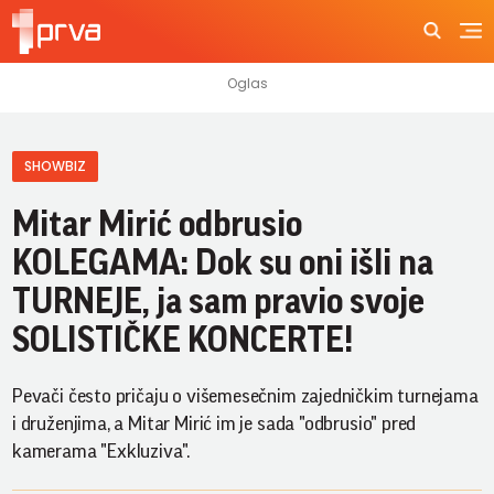
SHOWBIZ
Mitar Mirić odbrusio
KOLEGAMA: Dok su oni išli na
TURNEJE, ja sam pravio svoje
SOLISTIČKE KONCERTE!
Pevači često pričaju o višemesečnim zajedničkim turnejama
i druženjima, a Mitar Mirić im je sada "odbrusio" pred
kamerama "Exkluziva".