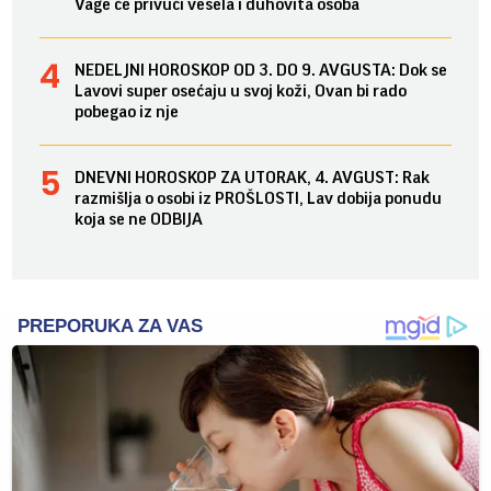
Vage će privući vesela i duhovita osoba
NEDELJNI HOROSKOP OD 3. DO 9. AVGUSTA: Dok se
Lavovi super osećaju u svoj koži, Ovan bi rado
pobegao iz nje
DNEVNI HOROSKOP ZA UTORAK, 4. AVGUST: Rak
razmišlja o osobi iz PROŠLOSTI, Lav dobija ponudu
koja se ne ODBIJA