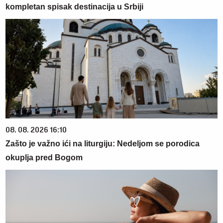
kompletan spisak destinacija u Srbiji
08. 08. 2026 16:10
Zašto je važno ići na liturgiju: Nedeljom se porodica
okuplja pred Bogom