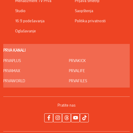
Menadžment TV Prva
Prijava smetnji
Studio
Saopštenja
16:9 podešavanja
Politika privatnosti
Oglašavanje
PRVA KANALI
PRVAPLUS
PRVAKICK
PRVAMAX
PRVALIFE
PRVAWORLD
PRVAFILES
Pratite nas