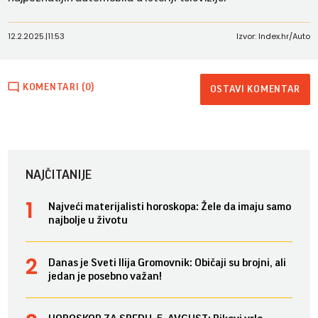
12.2.2025.
|
11:53
Izvor: Index.hr/Auto
KOMENTARI (0)
OSTAVI KOMENTAR
NAJČITANIJE
Najveći materijalisti horoskopa: Žele da imaju samo
najbolje u životu
Danas je Sveti Ilija Gromovnik: Običaji su brojni, ali
jedan je posebno važan!