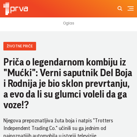
ŽIVOTNE PRIČE
Priča o legendarnom kombiju iz
"Mućki": Verni saputnik Del Boja
i Rodnija je bio sklon prevrtanju,
a evo da li su glumci voleli da ga
voze!?
Njegova prepoznatljiva žuta boja i natpis "Trotters
Independent Trading Co." učinili su ga jednim od
najpoznatijih automobila u istoriji televizije.