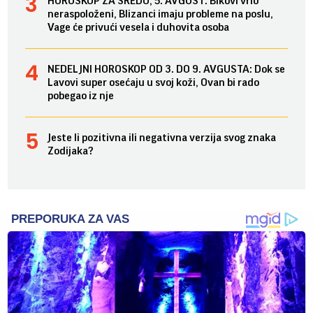
HOROSKOP ZA SREDU, 5. AVGUST: Bikovi vrlo
neraspoloženi, Blizanci imaju probleme na poslu,
Vage će privući vesela i duhovita osoba
NEDELJNI HOROSKOP OD 3. DO 9. AVGUSTA: Dok se
Lavovi super osećaju u svoj koži, Ovan bi rado
pobegao iz nje
Jeste li pozitivna ili negativna verzija svog znaka
Zodijaka?