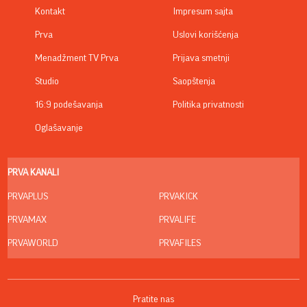
Kontakt
Impresum sajta
Prva
Uslovi korišćenja
Menadžment TV Prva
Prijava smetnji
Studio
Saopštenja
16:9 podešavanja
Politika privatnosti
Oglašavanje
PRVA KANALI
PRVAPLUS
PRVAKICK
PRVAMAX
PRVALIFE
PRVAWORLD
PRVAFILES
Pratite nas