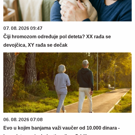
07. 08. 2026 09:47
Čiji hromozom određuje pol deteta? XX rađa se
devojčica, XY rađa se dečak
06. 08. 2026 07:08
Evo u kojim banjama važi vaučer od 10.000 dinara -