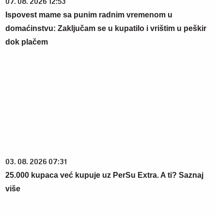
07. 08. 2026 12:53
Ispovest mame sa punim radnim vremenom u
domaćinstvu: Zaključam se u kupatilo i vrištim u peškir
dok plačem
03. 08. 2026 07:31
25.000 kupaca već kupuje uz PerSu Extra. A ti? Saznaj
više