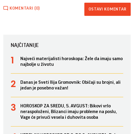
KOMENTARI (0)
OSTAVI KOMENTAR
NAJČITANIJE
Najveći materijalisti horoskopa: Žele da imaju samo
najbolje u životu
Danas je Sveti Ilija Gromovnik: Običaji su brojni, ali
jedan je posebno važan!
HOROSKOP ZA SREDU, 5. AVGUST: Bikovi vrlo
neraspoloženi, Blizanci imaju probleme na poslu,
Vage će privući vesela i duhovita osoba