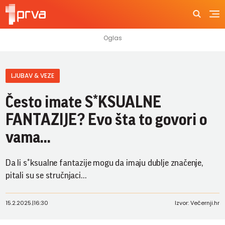
LJUBAV & VEZE
Često imate S*KSUALNE
FANTAZIJE? Evo šta to govori o
vama...
Da li s*ksualne fantazije mogu da imaju dublje značenje,
pitali su se stručnjaci...
15.2.2025.
|
16:30
Izvor: Večernji.hr