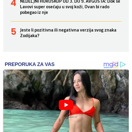
NEDELJNI HOROSKOP OD 3. DO 9. AVGUSTA: Dok se
Lavovi super osećaju u svoj koži, Ovan bi rado
pobegao iz nje
Jeste li pozitivna ili negativna verzija svog znaka
Zodijaka?