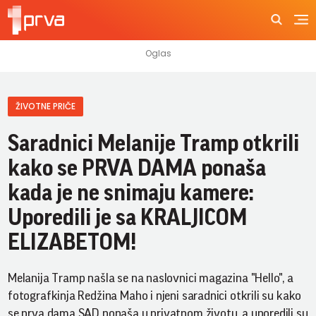
ŽIVOTNE PRIČE
Saradnici Melanije Tramp otkrili
kako se PRVA DAMA ponaša
kada je ne snimaju kamere:
Uporedili je sa KRALJICOM
ELIZABETOM!
Melanija Tramp našla se na naslovnici magazina "Hello", a
fotografkinja Redžina Maho i njeni saradnici otkrili su kako
se prva dama SAD ponaša u privatnom životu, a uporedili su