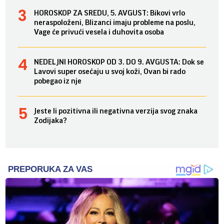
HOROSKOP ZA SREDU, 5. AVGUST: Bikovi vrlo
neraspoloženi, Blizanci imaju probleme na poslu,
Vage će privući vesela i duhovita osoba
NEDELJNI HOROSKOP OD 3. DO 9. AVGUSTA: Dok se
Lavovi super osećaju u svoj koži, Ovan bi rado
pobegao iz nje
Jeste li pozitivna ili negativna verzija svog znaka
Zodijaka?