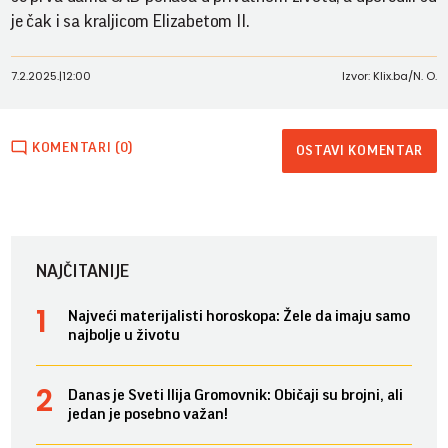
je čak i sa kraljicom Elizabetom II.
7.2.2025.
|
12:00
Izvor: Klix.ba/N. O.
KOMENTARI (0)
OSTAVI KOMENTAR
NAJČITANIJE
Najveći materijalisti horoskopa: Žele da imaju samo
najbolje u životu
Danas je Sveti Ilija Gromovnik: Običaji su brojni, ali
jedan je posebno važan!