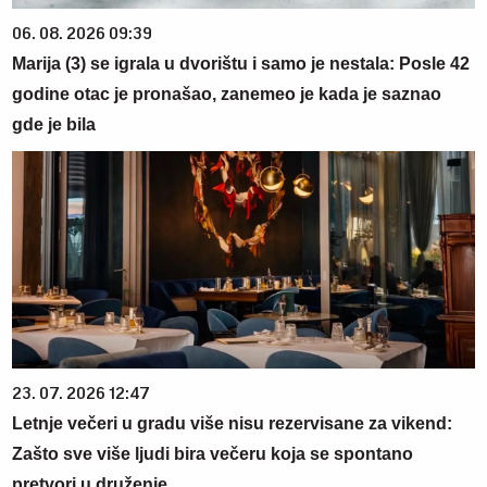
06. 08. 2026 09:39
Marija (3) se igrala u dvorištu i samo je nestala: Posle 42
godine otac je pronašao, zanemeo je kada je saznao
gde je bila
23. 07. 2026 12:47
Letnje večeri u gradu više nisu rezervisane za vikend:
Zašto sve više ljudi bira večeru koja se spontano
pretvori u druženje