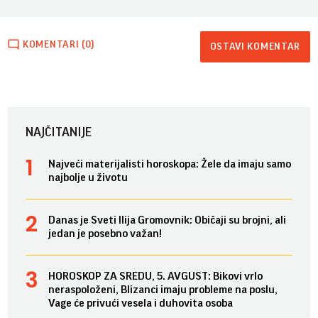
KOMENTARI (0)
OSTAVI KOMENTAR
NAJČITANIJE
Najveći materijalisti horoskopa: Žele da imaju samo
najbolje u životu
Danas je Sveti Ilija Gromovnik: Običaji su brojni, ali
jedan je posebno važan!
HOROSKOP ZA SREDU, 5. AVGUST: Bikovi vrlo
neraspoloženi, Blizanci imaju probleme na poslu,
Vage će privući vesela i duhovita osoba