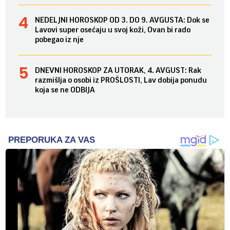
NEDELJNI HOROSKOP OD 3. DO 9. AVGUSTA: Dok se
Lavovi super osećaju u svoj koži, Ovan bi rado
pobegao iz nje
DNEVNI HOROSKOP ZA UTORAK, 4. AVGUST: Rak
razmišlja o osobi iz PROŠLOSTI, Lav dobija ponudu
koja se ne ODBIJA