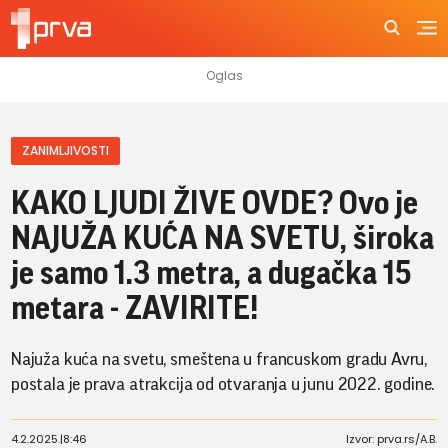
ZANIMLJIVOSTI
KAKO LJUDI ŽIVE OVDE? Ovo je
NAJUŽA KUĆA NA SVETU, široka
je samo 1.3 metra, a dugačka 15
metara - ZAVIRITE!
Najuža kuća na svetu, smeštena u francuskom gradu Avru,
postala je prava atrakcija od otvaranja u junu 2022. godine.
4.2.2025.
|
8:46
Izvor: prva.rs/A.B.