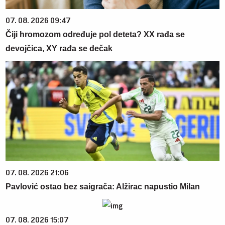
07. 08. 2026 09:47
Čiji hromozom određuje pol deteta? XX rađa se
devojčica, XY rađa se dečak
07. 08. 2026 21:06
Pavlović ostao bez saigrača: Alžirac napustio Milan
07. 08. 2026 15:07