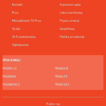
Kontakt
Impresum sajta
Prva
Uslovi korišćenja
Menadžment TV Prva
Prijava smetnji
Studio
Saopštenja
16:9 podešavanja
Politika privatnosti
Oglašavanje
PRVA KANALI
PRVAPLUS
PRVAKICK
PRVAMAX
PRVALIFE
PRVAWORLD
PRVAFILES
Pratite nas