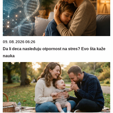
09. 08. 2026 06:26
Da li deca nasleđuju otpornost na stres? Evo šta kaže
nauka