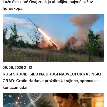
Laže čim zine! Ovaj znak je ubedljivo najveći lažov
horoskopa
09. 08. 2026 21:13
RUSI SRUČILI SILU NA DRUGI NAJVEĆI UKRAJINSKI
GRAD: Grotlo Harkova proždire Ukrajince, sprema se
konačan udar