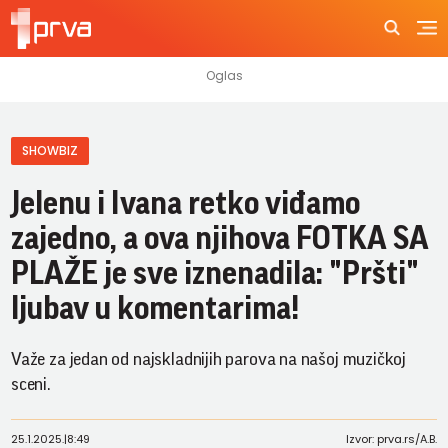
SHOWBIZ
Jelenu i Ivana retko viđamo
zajedno, a ova njihova FOTKA SA
PLAŽE je sve iznenadila: "Pršti"
ljubav u komentarima!
Važe za jedan od najskladnijih parova na našoj muzičkoj
sceni.
25.1.2025.
|
8:49
Izvor: prva.rs/A.B.