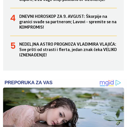
DNEVNI HOROSKOP ZA 9. AVGUST: Škorpije na
granici svađe sa partnerom; Lavovi - spremite se na
KOMPROMIS!
NEDELJNA ASTRO PROGNOZA VLADIMIRA VLAJIĆA:
Sve pršti od strasti i flerta, jedan znak čeka VELIKO
IZNENAĐENJE!