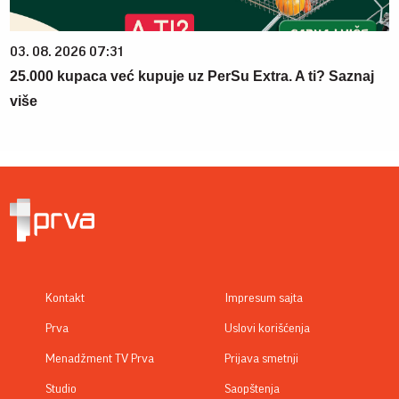
03. 08. 2026 07:31
25.000 kupaca već kupuje uz PerSu Extra. A ti? Saznaj
više
Kontakt
Impresum sajta
Prva
Uslovi korišćenja
Menadžment TV Prva
Prijava smetnji
Studio
Saopštenja