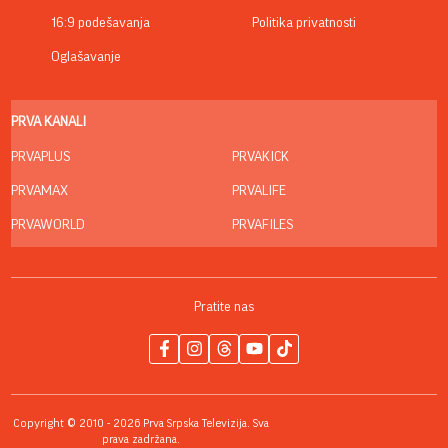
16:9 podešavanja
Politika privatnosti
Oglašavanje
PRVA KANALI
PRVAPLUS
PRVAKICK
PRVAMAX
PRVALIFE
PRVAWORLD
PRVAFILES
Pratite nas
Copyright © 2010 - 2026 Prva Srpska Televizija. Sva
prava zadržana.