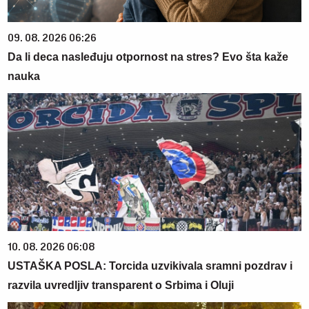
09. 08. 2026 06:26
Da li deca nasleđuju otpornost na stres? Evo šta kaže
nauka
10. 08. 2026 06:08
USTAŠKA POSLA: Torcida uzvikivala sramni pozdrav i
razvila uvredljiv transparent o Srbima i Oluji