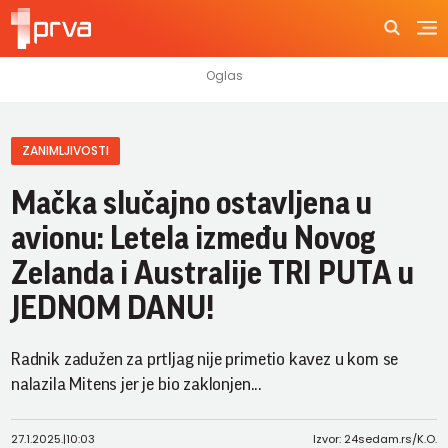
ZANIMLJIVOSTI
Mačka slučajno ostavljena u
avionu: Letela između Novog
Zelanda i Australije TRI PUTA u
JEDNOM DANU!
Radnik zadužen za prtljag nije primetio kavez u kom se
nalazila Mitens jer je bio zaklonjen...
27.1.2025.
|
10:03
Izvor: 24sedam.rs/K.O.