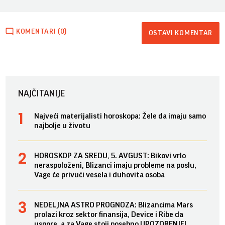
KOMENTARI (0)
OSTAVI KOMENTAR
NAJČITANIJE
Najveći materijalisti horoskopa: Žele da imaju samo
najbolje u životu
HOROSKOP ZA SREDU, 5. AVGUST: Bikovi vrlo
neraspoloženi, Blizanci imaju probleme na poslu,
Vage će privući vesela i duhovita osoba
NEDELJNA ASTRO PROGNOZA: Blizancima Mars
prolazi kroz sektor finansija, Device i Ribe da
uspore, a za Vage stoji posebno UPOZORENJE!