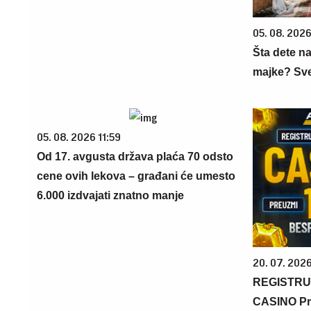
05. 08. 202
Šta dete na
majke? Sve 
05. 08. 2026 11:59
Od 17. avgusta država plaća 70 odsto
cene ovih lekova – građani će umesto
6.000 izdvajati znatno manje
20. 07. 202
REGISTRU
CASINO Pr