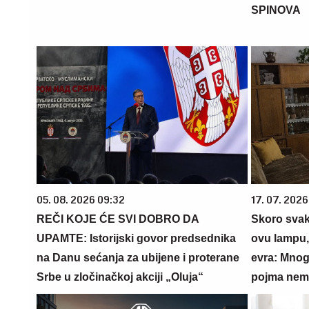
SPINOVA
05. 08. 2026 09:32
17. 07. 2026
REČI KOJE ĆE SVI DOBRO DA
Skoro svaka
UPAMTE: Istorijski govor predsednika
ovu lampu, 
na Danu sećanja za ubijene i proterane
evra: Mnog
Srbe u zločinačkoj akciji „Oluja“
pojma nema