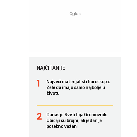
NAJČITANIJE
Najveći materijalisti horoskopa:
Žele da imaju samo najbolje u
životu
Danas je Sveti Ilija Gromovnik:
Običaji su brojni, ali jedan je
posebno važan!