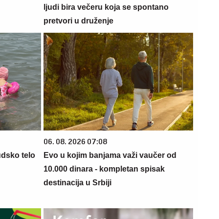
ljudi bira večeru koja se spontano
pretvori u druženje
06. 08. 2026 07:08
udsko telo
Evo u kojim banjama važi vaučer od
10.000 dinara - kompletan spisak
destinacija u Srbiji