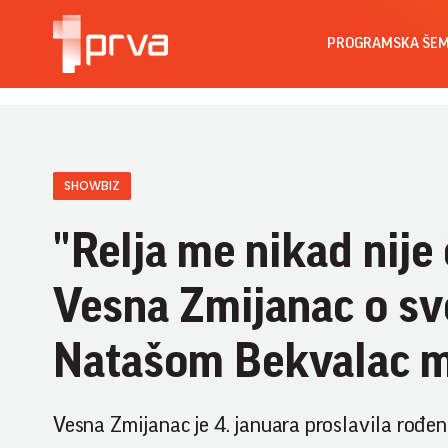
PROGRAMSKA ŠE
SHOWBIZ
"Relja me nikad nije
Vesna Zmijanac o sv
Natašom Bekvalac mi
Vesna Zmijanac je 4. januara proslavila rođe