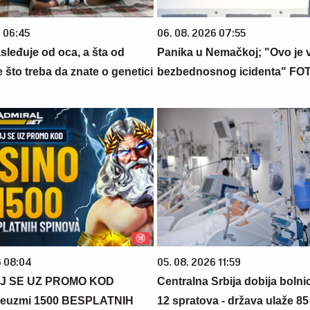
6 06:45
06. 08. 2026 07:55
sleđuje od oca, a šta od
Panika u Nemačkoj; "Ovo je 
što treba da znate o genetici
bezbednosnog icidenta" FO
6 08:04
05. 08. 2026 11:59
J SE UZ PROMO KOD
Centralna Srbija dobija bolni
euzmi 1500 BESPLATNIH
12 spratova - država ulaže 85