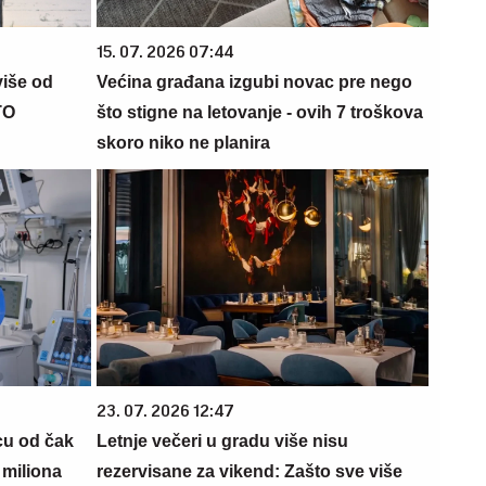
15. 07. 2026 07:44
više od
Većina građana izgubi novac pre nego
TO
što stigne na letovanje - ovih 7 troškova
skoro niko ne planira
23. 07. 2026 12:47
cu od čak
Letnje večeri u gradu više nisu
 miliona
rezervisane za vikend: Zašto sve više