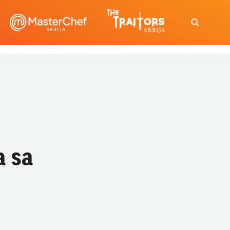
!
a sa