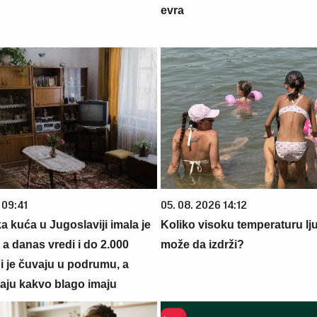
evra
 09:41
05. 08. 2026 14:12
 kuća u Jugoslaviji imala je
Koliko visoku temperaturu lj
a danas vredi i do 2.000
može da izdrži?
i je čuvaju u podrumu, a
ju kakvo blago imaju