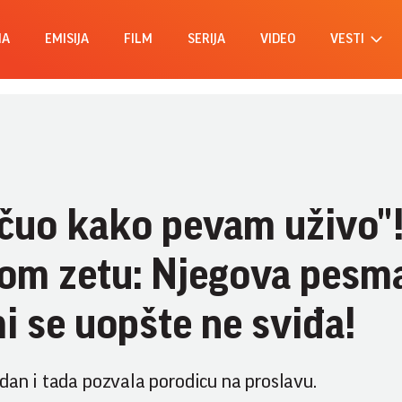
MA
EMISIJA
FILM
SERIJA
VIDEO
VESTI
 čuo kako pevam uživo"
om zetu: Njegova pesm
 se uopšte ne sviđa!
ndan i tada pozvala porodicu na proslavu.