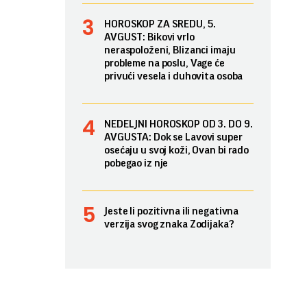
HOROSKOP ZA SREDU, 5.
AVGUST: Bikovi vrlo
neraspoloženi, Blizanci imaju
probleme na poslu, Vage će
privući vesela i duhovita osoba
NEDELJNI HOROSKOP OD 3. DO 9.
AVGUSTA: Dok se Lavovi super
osećaju u svoj koži, Ovan bi rado
pobegao iz nje
Jeste li pozitivna ili negativna
verzija svog znaka Zodijaka?