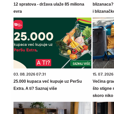
12 spratova - država ulaže 85 miliona
blizanaca?
evra
i blizanačk
03. 08. 2026 07:31
15. 07. 2026
25.000 kupaca već kupuje uz PerSu
Većina gra
Extra. A ti? Saznaj više
što stigne 
skoro niko 