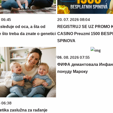
6 06:45
20. 07. 2026 08:04
sleđuje od oca, a šta od
REGISTRUJ SE UZ PROMO 
što treba da znate o genetici
CASINO Preuzmi 1500 BES
SPINOVA
06. 08. 2026 07:55
ФИФА демантовала Инфан
понуду Мароку
6 06:38
netika zaslužna za rađanje