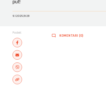
put!
9.1.2025.
|
9:28
Podeli:
KOMENTARI (0)