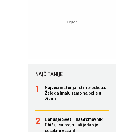
NAJČITANIJE
Najveći materijalisti horoskopa:
Žele da imaju samo najbolje u
životu
Danas je Sveti Ilija Gromovnik:
Običaji su brojni, ali jedan je
posebno važan!