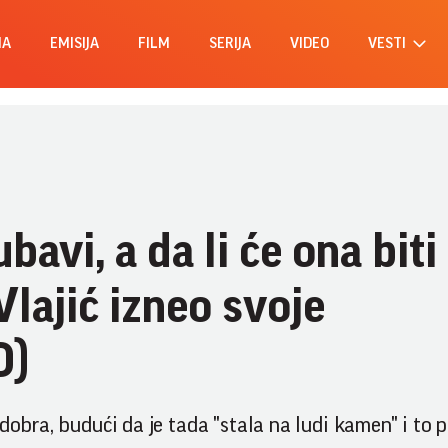
MA
EMISIJA
FILM
SERIJA
VIDEO
VESTI
bavi, a da li će ona biti
Vlajić izneo svoje
O)
dobra, budući da je tada "stala na ludi kamen" i to p