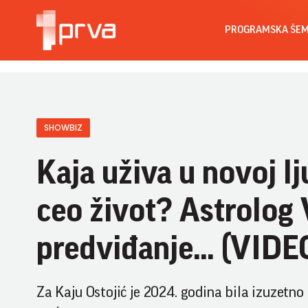
PROGRAMSKA ŠE
SHOWBIZ
Kaja uživa u novoj lju
ceo život? Astrolog 
predviđanje... (VIDE
Za Kaju Ostojić je 2024. godina bila izuzetno 