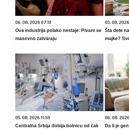
06. 08. 2026 07:51
05. 08. 202
Ova industrija polako nestaje: Pivare se
Šta dete na
masovno zatvaraju
majke? Sve 
05. 08. 2026 11:59
06. 08. 202
Centralna Srbija dobija bolnicu od čak
Da li je ge