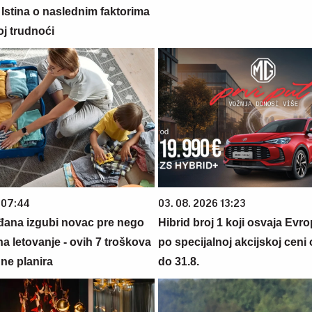
 Istina o naslednim faktorima
oj trudnoći
 07:44
03. 08. 2026 13:23
đana izgubi novac pre nego
Hibrid broj 1 koji osvaja Evr
na letovanje - ovih 7 troškova
po specijalnoj akcijskoj ceni
ne planira
do 31.8.