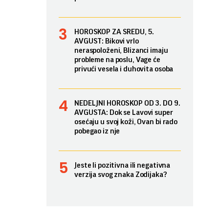
HOROSKOP ZA SREDU, 5.
AVGUST: Bikovi vrlo
neraspoloženi, Blizanci imaju
probleme na poslu, Vage će
privući vesela i duhovita osoba
NEDELJNI HOROSKOP OD 3. DO 9.
AVGUSTA: Dok se Lavovi super
osećaju u svoj koži, Ovan bi rado
pobegao iz nje
Jeste li pozitivna ili negativna
verzija svog znaka Zodijaka?