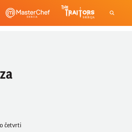
 za
o četvrti