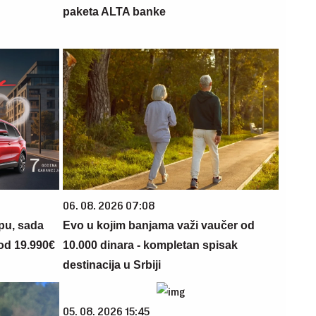
paketa ALTA banke
06. 08. 2026 07:08
opu, sada
Evo u kojim banjama važi vaučer od
 od 19.990€
10.000 dinara - kompletan spisak
destinacija u Srbiji
05. 08. 2026 15:45