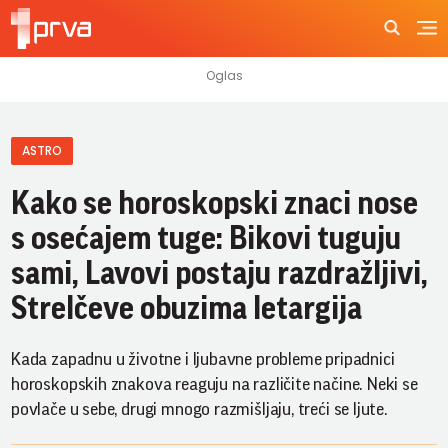
ASTRO
Kako se horoskopski znaci nose
s osećajem tuge: Bikovi tuguju
sami, Lavovi postaju razdražljivi,
Strelčeve obuzima letargija
Kada zapadnu u životne i ljubavne probleme pripadnici
horoskopskih znakova reaguju na različite načine. Neki se
povlače u sebe, drugi mnogo razmišljaju, treći se ljute.