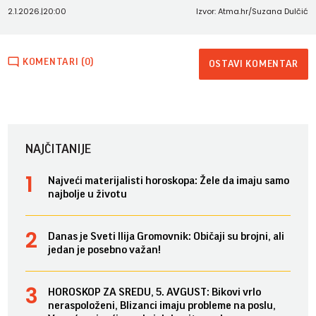
2.1.2026.
|
20:00
Izvor: Atma.hr/Suzana Dulčić
KOMENTARI (0)
OSTAVI KOMENTAR
NAJČITANIJE
Najveći materijalisti horoskopa: Žele da imaju samo
najbolje u životu
Danas je Sveti Ilija Gromovnik: Običaji su brojni, ali
jedan je posebno važan!
HOROSKOP ZA SREDU, 5. AVGUST: Bikovi vrlo
neraspoloženi, Blizanci imaju probleme na poslu,