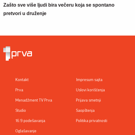
Zašto sve više ljudi bira večeru koja se spontano
pretvori u druženje
Kontakt
Impresum sajta
Prva
Uslovi korišćenja
Menadžment TV Prva
Prijava smetnji
Studio
Saopštenja
16:9 podešavanja
Politika privatnosti
Oglašavanje