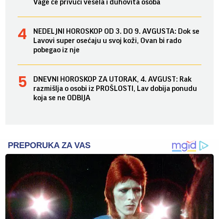
Vage će privući vesela i duhovita osoba
NEDELJNI HOROSKOP OD 3. DO 9. AVGUSTA: Dok se
Lavovi super osećaju u svoj koži, Ovan bi rado
pobegao iz nje
DNEVNI HOROSKOP ZA UTORAK, 4. AVGUST: Rak
razmišlja o osobi iz PROŠLOSTI, Lav dobija ponudu
koja se ne ODBIJA