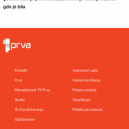
gde je bila
Kontakt
Impresum sajta
Prva
Uslovi korišćenja
Menadžment TV Prva
Prijava smetnji
Studio
Saopštenja
16:9 podešavanja
Politika privatnosti
Oglašavanje