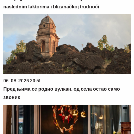
naslednim faktorima i blizanačkoj trudnoći
06. 08. 2026 20:51
Пред њима се родио вулкан, од села остао само
звоник