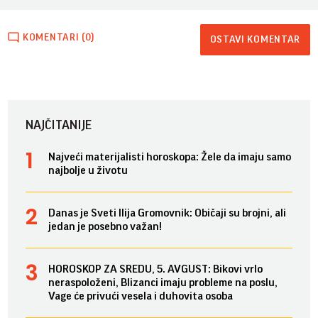
KOMENTARI (0)
OSTAVI KOMENTAR
NAJČITANIJE
Najveći materijalisti horoskopa: Žele da imaju samo
najbolje u životu
Danas je Sveti Ilija Gromovnik: Običaji su brojni, ali
jedan je posebno važan!
HOROSKOP ZA SREDU, 5. AVGUST: Bikovi vrlo
neraspoloženi, Blizanci imaju probleme na poslu,
Vage će privući vesela i duhovita osoba