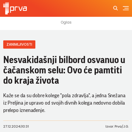
ZANIMLJIVOSTI
Nesvakidašnji bilbord osvanuo u
čačanskom selu: Ovo će pamtiti
do kraja života
Kaže se da su dobre kolege "pola zdravlja", a jedna Snežana
iz Preljina je upravo od svojih divnih kolega nedovno dobila
prelepo iznenađenje.
27.12.2024.
|
10:31
Izvor: Prva/J.G.